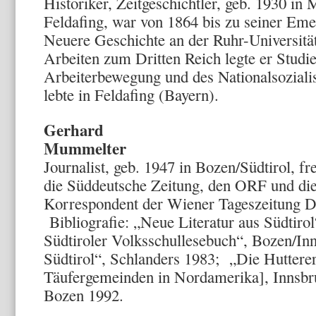
Historiker, Zeitgeschichtler, geb. 1930 in
Feldafing, war von 1864 bis zu seiner Eme
Neuere Geschichte an der Ruhr-Universit
Arbeiten zum Dritten Reich legte er Studi
Arbeiterbewegung und des Nationalsozia
lebte in Feldafing (Bayern).
Gerhard
Mum
Journalist, geb. 1947 in Bozen/Südtirol, fr
die Süddeutsche Zeitung, den ORF und di
Korrespondent der Wiener Tageszeitu
Bibliografie: „Neue Literatur aus Südtiro
Südtiroler Volksschullesebuch“, Bozen/Inn
Südtirol“, Schlanders 1983; „Die Huttere
Täufergemeinden in Nordamerika], Innsbr
Bozen 1992.