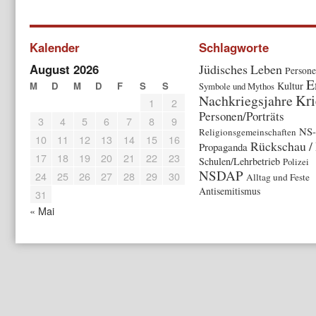
Kalender
Schlagworte
August 2026
Jüdisches Leben
Person
E
M
D
M
D
F
S
S
Kultur
Symbole und Mythos
Kri
Nachkriegsjahre
1
2
Personen/Porträts
3
4
5
6
7
8
9
NS-
Religionsgemeinschaften
10
11
12
13
14
15
16
Rückschau /
Propaganda
17
18
19
20
21
22
23
Schulen/Lehrbetrieb
Polizei
NSDAP
24
25
26
27
28
29
30
Alltag und Feste
Antisemitismus
31
« Mai