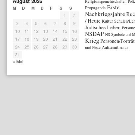
August 2026
Religionsgemeinschaften
Poli
Erste
Propaganda
M
D
M
D
F
S
S
Nachkriegsjahre
Rüc
1
2
/ Heute
Kultur
Schulen/Leh
3
4
5
6
7
8
9
Jüdisches Leben
Person
10
11
12
13
14
15
16
NSDAP
NS-Symbole und M
17
18
19
20
21
22
23
Krieg
Personen/Porträt
24
25
26
27
28
29
30
Antisemitismus
und Feste
31
« Mai