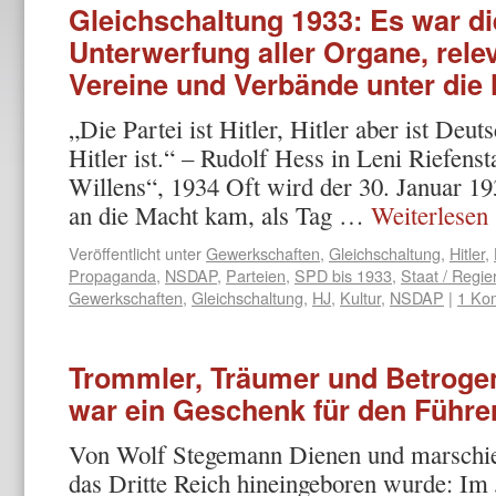
Gleichschaltung 1933: Es war di
Unterwerfung aller Organe, rel
Vereine und Verbände unter die
„Die Partei ist Hitler, Hitler aber ist Deu
Hitler ist.“ – Rudolf Hess in Leni Riefens
Willens“, 1934 Oft wird der 30. Januar 193
an die Macht kam, als Tag …
Weiterlesen
Veröffentlicht unter
Gewerkschaften
,
Gleichschaltung
,
Hitler
,
Propaganda
,
NSDAP
,
Parteien
,
SPD bis 1933
,
Staat / Regie
Gewerkschaften
,
Gleichschaltung
,
HJ
,
Kultur
,
NSDAP
|
1 Ko
Trommler, Träumer und Betrogen
war ein Geschenk für den Führe
Von Wolf Stegemann Dienen und marschiere
das Dritte Reich hineingeboren wurde: Im 