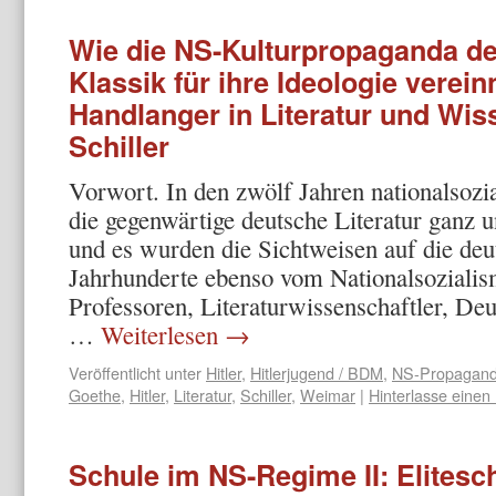
Wie die NS-Kulturpropaganda de
Klassik für ihre Ideologie verei
Handlanger in Literatur und Wiss
Schiller
Vorwort. In den zwölf Jahren nationalsozia
die gegenwärtige deutsche Literatur ganz 
und es wurden die Sichtweisen auf die de
Jahrhunderte ebenso vom Nationalsoziali
Professoren, Literaturwissenschaftler, Deu
…
Weiterlesen
→
Veröffentlicht unter
Hitler
,
Hitlerjugend / BDM
,
NS-Propagan
Goethe
,
Hitler
,
Literatur
,
Schiller
,
Weimar
|
Hinterlasse eine
Schule im NS-Regime II: Elitesc