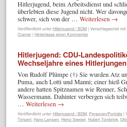
Hitlerjugend, beim Arbeitsdienst und schlie
überlebten diese Jugend nicht. Wer davon
schwer, sich von der …
Weiterlesen
→
Veröffentlicht unter
Hitlerjugend / BDM
|
Verschlagwortet mit
Cramer
|
Hinterlasse einen Kommentar
Hitlerjugend: CDU-Landespolitik
Wechseljahre eines Hitlerjungen
Von Rudolf Plümpe (†) Sie wurden Atz un
Puma, auch Lotti und Manni; einer hieß Gr
andere hatten Spitznamen wie Renner, Sch
Wassermann. Dahinter verbergen sich teil­w
…
Weiterlesen
→
Veröffentlicht unter
Hitlerjugend / BDM
,
Personen/Porträts
|
Timpert
,
Hans Lampen
,
Heinz Seeger
,
Hubert Tombrink
,
Ott