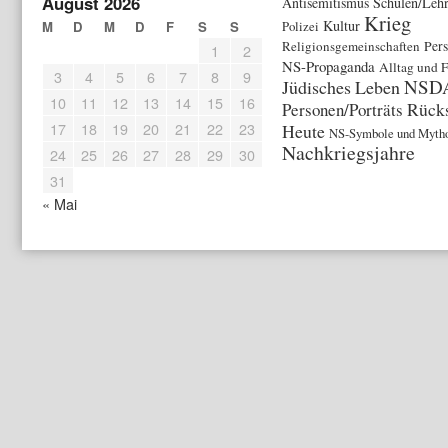
August 2026
Antisemitismus
Schulen/Lehr
Krieg
Kultur
M
D
M
D
F
S
S
Polizei
Religionsgemeinschaften
Per
1
2
NS-Propaganda
Alltag und F
3
4
5
6
7
8
9
NSD
Jüdisches Leben
10
11
12
13
14
15
16
Rücks
Personen/Porträts
17
18
19
20
21
22
23
Heute
NS-Symbole und Myth
Nachkriegsjahre
24
25
26
27
28
29
30
31
« Mai