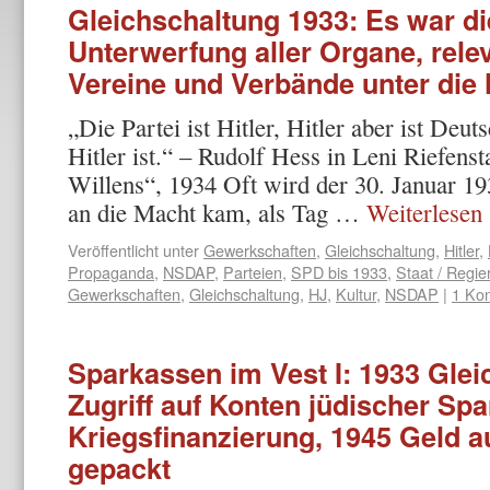
Gleichschaltung 1933: Es war di
Unterwerfung aller Organe, rel
Vereine und Verbände unter die
„Die Partei ist Hitler, Hitler aber ist Deu
Hitler ist.“ – Rudolf Hess in Leni Riefens
Willens“, 1934 Oft wird der 30. Januar 193
an die Macht kam, als Tag …
Weiterlesen
Veröffentlicht unter
Gewerkschaften
,
Gleichschaltung
,
Hitler
,
Propaganda
,
NSDAP
,
Parteien
,
SPD bis 1933
,
Staat / Regie
Gewerkschaften
,
Gleichschaltung
,
HJ
,
Kultur
,
NSDAP
|
1 Ko
Sparkassen im Vest I: 1933 Glei
Zugriff auf Konten jüdischer Spa
Kriegsfinanzierung, 1945 Geld a
gepackt