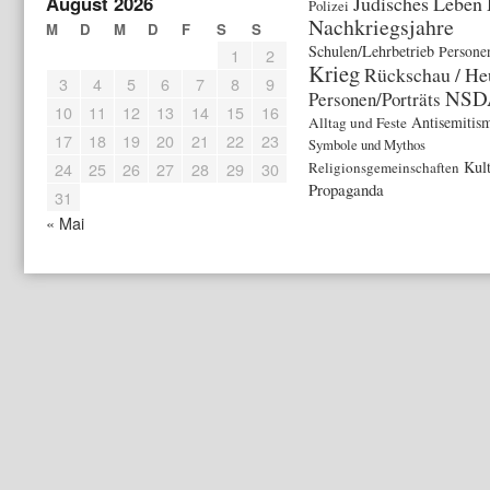
August 2026
Jüdisches Leben
Polizei
Nachkriegsjahre
M
D
M
D
F
S
S
Schulen/Lehrbetrieb
Persone
1
2
Krieg
Rückschau / He
3
4
5
6
7
8
9
NSD
Personen/Porträts
10
11
12
13
14
15
16
Antisemitis
Alltag und Feste
17
18
19
20
21
22
23
Symbole und Mythos
Kul
24
25
26
27
28
29
30
Religionsgemeinschaften
Propaganda
31
« Mai