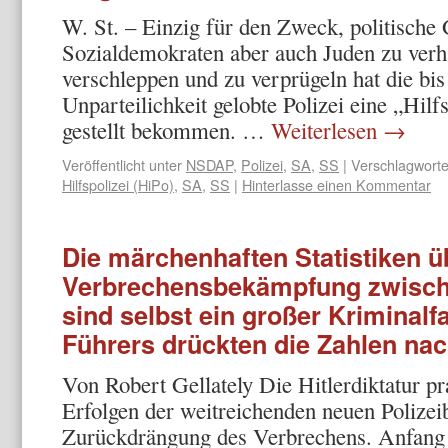
W. St. – Einzig für den Zweck, politisch
Sozialdemokraten aber auch Juden zu verhaf
verschleppen und zu verprügeln hat die bi
Unparteilichkeit gelobte Polizei eine „Hilf
gestellt bekommen. …
Weiterlesen
→
Veröffentlicht unter
NSDAP
,
Polizei
,
SA
,
SS
|
Verschlagworte
Hilfspolizei (HiPo)
,
SA
,
SS
|
Hinterlasse einen Kommentar
Die märchenhaften Statistiken ü
Verbrechensbekämpfung zwisch
sind selbst ein großer Kriminalf
Führers drückten die Zahlen na
Von Robert Gellately Die Hitlerdiktatur pr
Erfolgen der weitrei­chenden neuen Polizei
Zurückdrängung des Verbre­chens. Anfang