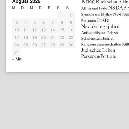
Krieg
August 2026
Rückschau / He
NSDAP
M
D
M
D
F
S
S
Alltag und Feste
NS-Prop
1
2
Symbole und Mythos
Erste
Personen
3
4
5
6
7
8
9
Nachkriegsjahre
10
11
12
13
14
15
16
Antisemitismus
Polizei
17
18
19
20
21
22
23
Schulen/Lehrbetrieb
Kul
24
25
26
27
28
29
30
Religionsgemeinschaften
Jüdisches Leben
31
Personen/Porträts
« Mai