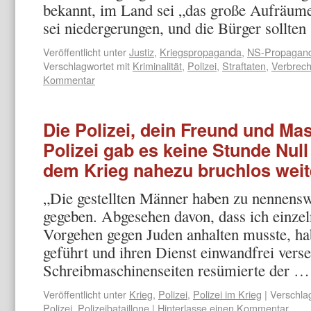
bekannt, im Land sei „das große Aufräume
sei niedergerungen, und die Bürger sollte
Veröffentlicht unter
Justiz
,
Kriegspropaganda
,
NS-Propagan
Verschlagwortet mit
Kriminalität
,
Polizei
,
Straftaten
,
Verbrec
Kommentar
Die Polizei, dein Freund und Ma
Polizei gab es keine Stunde Null
dem Krieg nahezu bruchlos weit
„Die gestellten Männer haben zu nennens
gegeben. Abgesehen davon, dass ich einze
Vorgehen gegen Juden anhalten musste, hab
geführt und ihren Dienst einwandfrei vers
Schreibmaschinenseiten resümierte der 
Veröffentlicht unter
Krieg
,
Polizei
,
Polizei im Krieg
|
Verschla
Polizei
,
Polizeibataillone
|
Hinterlasse einen Kommentar