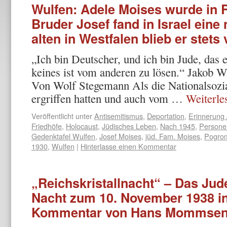
Wulfen: Adele Moises wurde in R
Bruder Josef fand in Israel eine
alten in Westfalen blieb er stet
„Ich bin Deutscher, und ich bin Jude, das 
keines ist vom anderen zu lösen.“ Jakob 
Von Wolf Stegemann Als die Nationalsozia
ergriffen hatten und auch vom …
Weiterl
Veröffentlicht unter
Antisemitismus
,
Deportation
,
Erinnerung 
Friedhöfe
,
Holocaust
,
Jüdisches Leben
,
Nach 1945
,
Persone
Gedenktafel Wulfen
,
Josef Moises
,
jüd. Fam. Moises
,
Pogro
1930
,
Wulfen
|
Hinterlasse einen Kommentar
„Reichskristallnacht“ – Das Ju
Nacht zum 10. November 1938 in
Kommentar von Hans Mommse