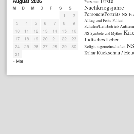
Erste
August 2026
Personen
Nachkriegsjahre
M
D
M
D
F
S
S
Personen/Porträts
NS-Pr
1
2
Alltag und Feste
Polizei
3
4
5
6
7
8
9
Schulen/Lehrbetrieb
Antisem
10
11
12
13
14
15
16
Kri
NS-Symbole und Mythos
17
18
19
20
21
22
23
Jüdisches Leben
N
24
25
26
27
28
29
30
Religionsgemeinschaften
Rückschau / Heu
Kultur
31
« Mai