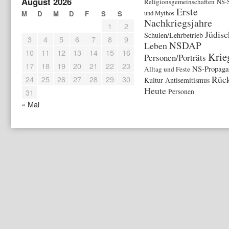
August 2026
Religionsgemeinschaften
NS-
Erste
und Mythos
M
D
M
D
F
S
S
Nachkriegsjahre
1
2
Jüdisc
Schulen/Lehrbetrieb
3
4
5
6
7
8
9
NSDAP
Leben
10
11
12
13
14
15
16
Krie
Personen/Porträts
17
18
19
20
21
22
23
NS-Propaga
Alltag und Feste
Rück
24
25
26
27
28
29
30
Kultur
Antisemitismus
Heute
31
Personen
« Mai