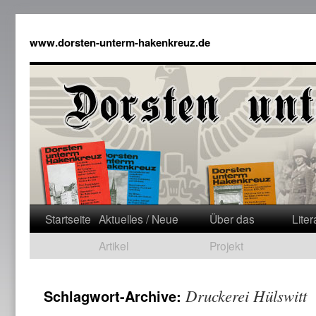
www.dorsten-unterm-hakenkreuz.de
Startseite
Aktuelles / Neue
Über das
Liter
Artikel
Projekt
Druckerei Hülswitt
Schlagwort-Archive: