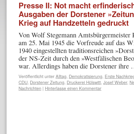
Presse II: Not macht erfinderisc
Ausgaben der Dorstener »Zeitu
Krieg auf Handzetteln gedruckt
Von Wolf Stegemann Amtsbürgermeister Ph
am 25. Mai 1945 die Vorfreude auf das Wi
1940 eingestellten traditionsreichen »Dorst
der NS-Zeit durch den »Westfälischen Beo
war. Allerdings ha­ben die Dorstener ihre
Veröffentlicht unter
Alltag
,
Demokratisierung
,
Erste Nachkrie
CDU
,
Dorstener Zeitung
,
Druckerei Hülswitt
,
Josef Weber
,
Ne
Nachrichten
|
Hinterlasse einen Kommentar