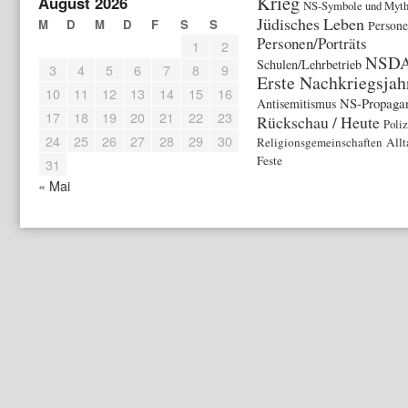
Krieg
August 2026
NS-Symbole und Myth
Jüdisches Leben
M
D
M
D
F
S
S
Person
Personen/Porträts
1
2
NSD
Schulen/Lehrbetrieb
3
4
5
6
7
8
9
Erste Nachkriegsjah
10
11
12
13
14
15
16
NS-Propaga
Antisemitismus
17
18
19
20
21
22
23
Rückschau / Heute
Poliz
24
25
26
27
28
29
30
Religionsgemeinschaften
Allt
Feste
31
« Mai