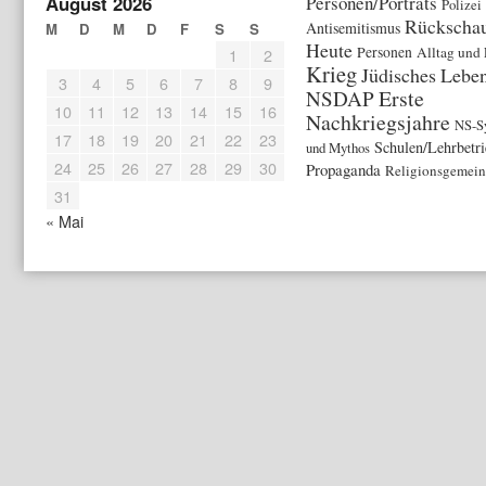
August 2026
Personen/Porträts
Polizei
Rückschau
Antisemitismus
M
D
M
D
F
S
S
Heute
Personen
Alltag und 
1
2
Krieg
Jüdisches Lebe
3
4
5
6
7
8
9
Erste
NSDAP
10
11
12
13
14
15
16
Nachkriegsjahre
NS-S
17
18
19
20
21
22
23
Schulen/Lehrbetri
und Mythos
24
25
26
27
28
29
30
Propaganda
Religionsgemein
31
« Mai