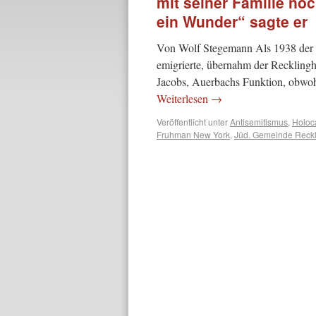
mit seiner Familie no
ein Wunder“ sagte er
Von Wolf Stegemann Als 1938 der R
emigrierte, übernahm der Recklingh
Jacobs, Auerbachs Funktion, obwoh
Weiterlesen
→
Veröffentlicht unter
Antisemitismus
,
Holoc
Fruhman New York
,
Jüd. Gemeinde Reck