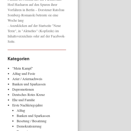
Hod Hasharon auf den Spuren ihrer
Vorfahren in Berlin – Dorstener Ratsfrau
Somberg-Romanski betreute sie eine
Woche lang
- Anzuklicken auf der Startseite "Neue
Texte", in "Aktuelles" (Kopfzeile) im
Inhaltsverzeichnis oder auf der Facebook-
Seite.
Kategorien
"Mein Kampf"
Alltag und Feste
Arier / Ariernachweis
Banken und Sparkassen
Depromotionen
Deutsches Rotes Kreuz
Ehe und Familie
Erste Nachkriegsjahre
Alltag
Banken und Sparkassen
Besetung / Besatzung
Demokratisierung