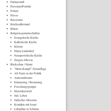
Partnerstadt
Personen/Porträts
Polizei
Presse
Rassismus
Reichsnährstand
Reken
Religionsgemeinschaften
Evangelische Kirche
Katholische Kirche
Klöster
Maria Lindenhof
Neuapostolische Kirche
Zeugen Jehovas
Rückschau / Heute
"Mein Kampf"-Neuauflage
Alt-Nazis in der Politik
Antisemitismus
Erinnerung / Besinnung
Forschungsgruppe
Historikerstreit
Jüd. Leben
Jüdisches Museum
Kontakte mit Israel
Lehrpläne in Schulen