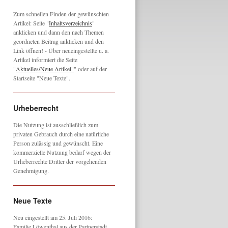
Zum schnellen Finden der gewünschten
Artikel: Seite "
Inhaltsverzeichnis
"
anklicken und dann den nach Themen
geordneten Beitrag anklicken und den
Link öffnen! - Über neueingestellte u. a.
Artikel informiert die Seite
"
Aktuelles/Neue Artikel"
" oder auf der
Startseite "Neue Texte".
Urheberrecht
Die Nutzung ist ausschließlich zum
privaten Gebrauch durch eine natürliche
Person zulässig und gewünscht. Eine
kommerzielle Nutzung bedarf wegen der
Urheberrechte Dritter der vorgehenden
Genehmigung.
Neue Texte
Neu eingestellt am 25. Juli 2016:
Familie Löwenthal aus der Partnerstadt