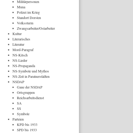
Militärpersonen
Muna
Polizei im Krieg
Standort Dorsten
Volkssturm
Zwangsarbeiter/Ostarbeiter
Kultur
Literarisches
Literatur
Mord-Paragraf
NS-Kitsch
NS-Lieder
NS-Propaganda
NS-Symbole und Mythos
NS-Zeit in Paratnerstädten
NSDAP
Gaue der NSDAP
Ortsgruppen
Reichsarbeitsdienst
SA
SS
Symbole
Parteien
KPD bis 1933
SPD bis 1933