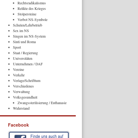
Rechtsradikalismus
Relikte des Krieges
Stolpersteine
Verbot NS-Symbole
Schulen/Lehrbetrieb
Sex im NS
Singen im NS-System
Sinti und Roma
Sport
Staat / Regierung
Universitäten
Unternehmen / DAF
Vereine
Verkehr
Verlage/Schrifttum
Verschiedenes
Verwaltung
Volksgesundheit
Zwangssterilisierung / Euthanasie
Widerstand
Facebook