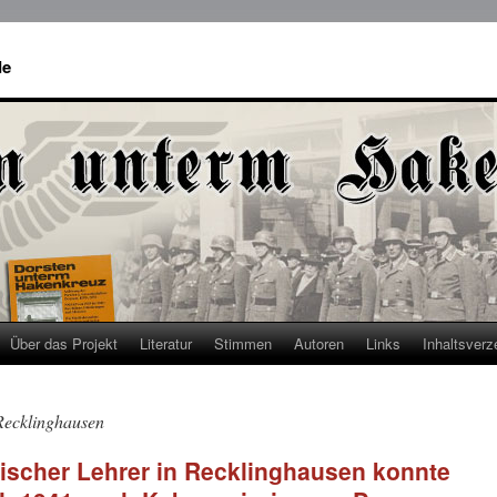
de
Über das Projekt
Literatur
Stimmen
Autoren
Links
Inhaltsverz
Recklinghausen
discher Lehrer in Recklinghausen konnte