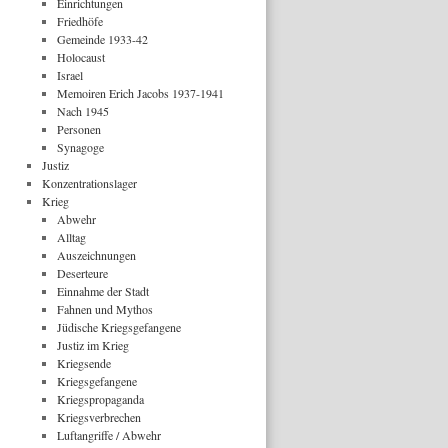
Einrichtungen
Friedhöfe
Gemeinde 1933-42
Holocaust
Israel
Memoiren Erich Jacobs 1937-1941
Nach 1945
Personen
Synagoge
Justiz
Konzentrationslager
Krieg
Abwehr
Alltag
Auszeichnungen
Deserteure
Einnahme der Stadt
Fahnen und Mythos
Jüdische Kriegsgefangene
Justiz im Krieg
Kriegsende
Kriegsgefangene
Kriegspropaganda
Kriegsverbrechen
Luftangriffe / Abwehr