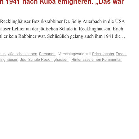
ch 1941 nach Kuba emigrieren. „Das war
ecklinghäuser Bezirksrabbiner Dr. Selig Auerbach in die USA
äuser Lehrer an der jüdischen Schule in Recklinghausen, Erich
l er kein Rabbiner war. Schließlich gelang auch ihm 1941 die …
aust
,
Jüdisches Leben
,
Personen
|
Verschlagwortet mit
Erich Jacobs
,
Fredel
linghausen
,
Jüd. Schule Recklinghausen
|
Hinterlasse einen Kommentar