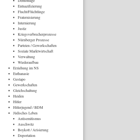
Demontage
Entnazifizierung
Flucht/Flüchtlinge
Fraternisierung
Internierung
Justiz
Kriegsverbrecherprozesse
Nürnberger Prozesse
Parteien / Gewerkschaften
Soziale Marktwirtschaft
Verwaltung
Wiederaufbau
Erziehung im NS
Euthanasie
Gestapo
Gewerkschaften
Gleichschaltung
Heiden
Hitler
Hitlerjugend / BDM
Jüdisches Leben
Antisemitismus
Auschwitz
Boykott / Arisierung
Deportation