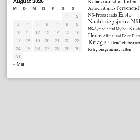
August 2026
Jüdisches Leben
Kultur
Personen/P
Antisemitismus
M
D
M
D
F
S
S
Erste
NS-Propaganda
1
2
Nachkriegsjahre
NS
3
4
5
6
7
8
9
Rück
NS-Symbole und Mythos
10
11
12
13
14
15
16
Heute
Alltag und Feste
Per
17
18
19
20
21
22
23
Krieg
Schulen/Lehrbetrieb
24
25
26
27
28
29
30
Religionsgemeinschaften
31
« Mai