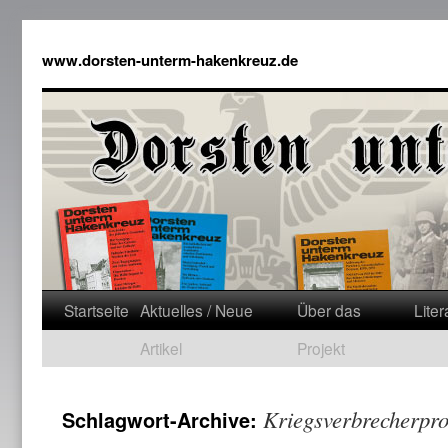
www.dorsten-unterm-hakenkreuz.de
Startseite
Aktuelles / Neue
Über das
Liter
Artikel
Projekt
Kriegsverbrecherpr
Schlagwort-Archive: