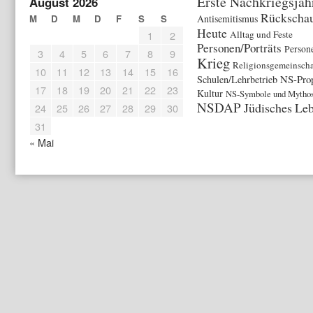
Erste Nachkriegsjah
August 2026
Rückschau
M
D
M
D
F
S
S
Antisemitismus
Heute
1
2
Alltag und Feste
Personen/Porträts
Person
3
4
5
6
7
8
9
Krieg
Religionsgemeinscha
10
11
12
13
14
15
16
NS-Pro
Schulen/Lehrbetrieb
17
18
19
20
21
22
23
Kultur
NS-Symbole und Mytho
NSDAP
Jüdisches Le
24
25
26
27
28
29
30
31
« Mai