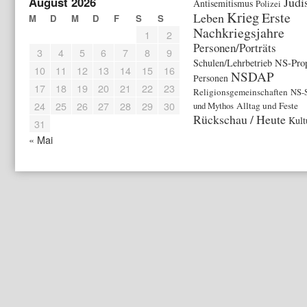
August 2026
Jüdi
Antisemitismus
Polizei
Krieg
Erste
Leben
M
D
M
D
F
S
S
Nachkriegsjahre
1
2
Personen/Porträts
3
4
5
6
7
8
9
NS-Pro
Schulen/Lehrbetrieb
10
11
12
13
14
15
16
NSDAP
Personen
17
18
19
20
21
22
23
Religionsgemeinschaften
NS-
24
25
26
27
28
29
30
und Mythos
Alltag und Feste
Rückschau / Heute
Kult
31
« Mai