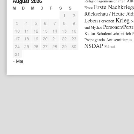
August 2026
Religionsgemeinschaften
Allt
Erste Nachkrieg
Feste
M
D
M
D
F
S
S
Rückschau / Heute
Jüd
1
2
Krieg
Leben
Personen
N
3
4
5
6
7
8
9
Personen/Portr
und Mythos
10
11
12
13
14
15
16
Kultur
Schulen/Lehrbetrieb
17
18
19
20
21
22
23
Propaganda
Antisemitismus
NSDAP
24
25
26
27
28
29
30
Polizei
31
« Mai