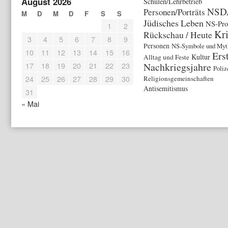
August 2026
Schulen/Lehrbetrieb
NSD
Personen/Porträts
M
D
M
D
F
S
S
Jüdisches Leben
NS-Pro
1
2
Kr
Rückschau / Heute
3
4
5
6
7
8
9
Personen
NS-Symbole und Myt
10
11
12
13
14
15
16
Ers
Kultur
Alltag und Feste
17
18
19
20
21
22
23
Nachkriegsjahre
Poliz
24
25
26
27
28
29
30
Religionsgemeinschaften
Antisemitismus
31
« Mai