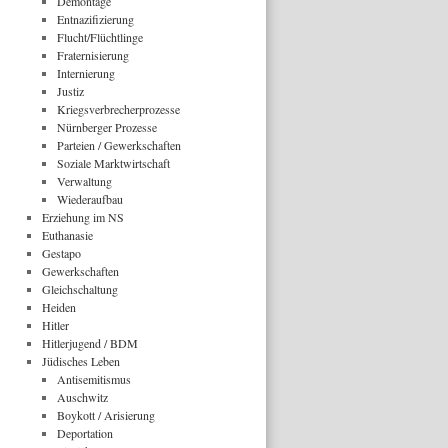
Demontage
Entnazifizierung
Flucht/Flüchtlinge
Fraternisierung
Internierung
Justiz
Kriegsverbrecherprozesse
Nürnberger Prozesse
Parteien / Gewerkschaften
Soziale Marktwirtschaft
Verwaltung
Wiederaufbau
Erziehung im NS
Euthanasie
Gestapo
Gewerkschaften
Gleichschaltung
Heiden
Hitler
Hitlerjugend / BDM
Jüdisches Leben
Antisemitismus
Auschwitz
Boykott / Arisierung
Deportation