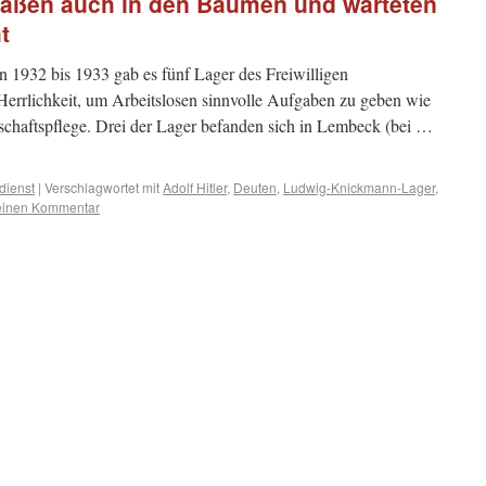
saßen auch in den Bäumen und warteten
t
 1932 bis 1933 gab es fünf Lager des Freiwilligen
 Herrlichkeit, um Arbeitslosen sinnvolle Aufgaben zu geben wie
schaftspflege. Drei der Lager befanden sich in Lembeck (bei …
dienst
|
Verschlagwortet mit
Adolf Hitler
,
Deuten
,
Ludwig-Knickmann-Lager
,
 einen Kommentar