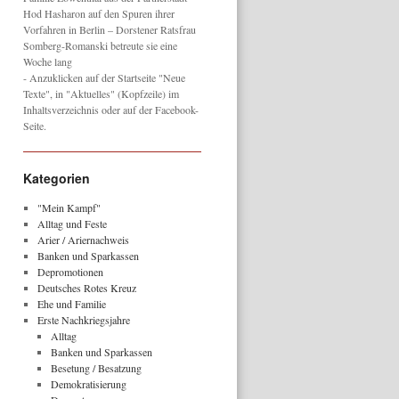
Hod Hasharon auf den Spuren ihrer
Vorfahren in Berlin – Dorstener Ratsfrau
Somberg-Romanski betreute sie eine
Woche lang
- Anzuklicken auf der Startseite "Neue
Texte", in "Aktuelles" (Kopfzeile) im
Inhaltsverzeichnis oder auf der Facebook-
Seite.
Kategorien
"Mein Kampf"
Alltag und Feste
Arier / Ariernachweis
Banken und Sparkassen
Depromotionen
Deutsches Rotes Kreuz
Ehe und Familie
Erste Nachkriegsjahre
Alltag
Banken und Sparkassen
Besetung / Besatzung
Demokratisierung