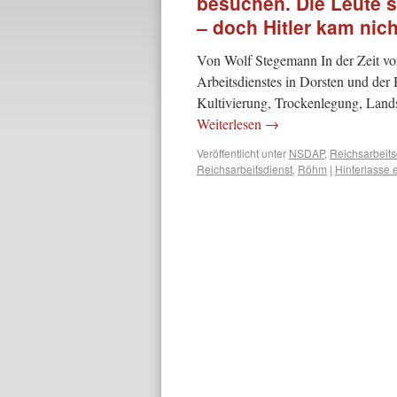
besuchen. Die Leute 
– doch Hitler kam nich
Von Wolf Stegemann In der Zeit von
Arbeitsdienstes in Dorsten und der
Kultivierung, Trockenlegung, Land
Weiterlesen
→
Veröffentlicht unter
NSDAP
,
Reichsarbeits
Reichsarbeitsdienst
,
Röhm
|
Hinterlasse