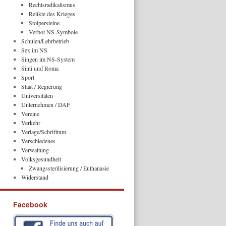
Rechtsradikalismus
Relikte des Krieges
Stolpersteine
Verbot NS-Symbole
Schulen/Lehrbetrieb
Sex im NS
Singen im NS-System
Sinti und Roma
Sport
Staat / Regierung
Universitäten
Unternehmen / DAF
Vereine
Verkehr
Verlage/Schrifttum
Verschiedenes
Verwaltung
Volksgesundheit
Zwangssterilisierung / Euthanasie
Widerstand
Facebook