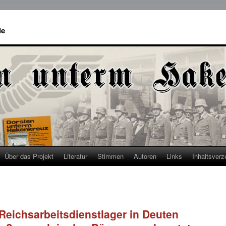
de
Über das Projekt
Literatur
Stimmen
Autoren
Links
Inhaltsverz
 Reichsarbeitsdienstlager in Deuten