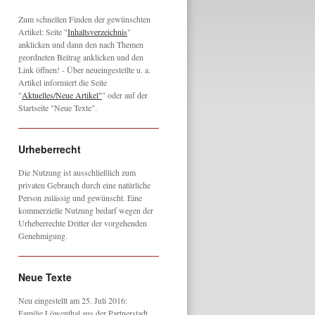
Zum schnellen Finden der gewünschten
Artikel: Seite "
Inhaltsverzeichnis
"
anklicken und dann den nach Themen
geordneten Beitrag anklicken und den
Link öffnen! - Über neueingestellte u. a.
Artikel informiert die Seite
"
Aktuelles/Neue Artikel"
" oder auf der
Startseite "Neue Texte".
Urheberrecht
Die Nutzung ist ausschließlich zum
privaten Gebrauch durch eine natürliche
Person zulässig und gewünscht. Eine
kommerzielle Nutzung bedarf wegen der
Urheberrechte Dritter der vorgehenden
Genehmigung.
Neue Texte
Neu eingestellt am 25. Juli 2016:
Familie Löwenthal aus der Partnerstadt