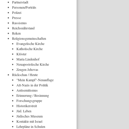
Partnerstadt
Personen/Porträts
Polizei
Presse
Rassismus
Reichsnährstand
Reken
Religionsgemeinschaften
Evangelische Kirche
Katholische Kirche
Klöster
Maria Lindenhof
Neuapostolische Kirche
Zeugen Jehovas
Rückschau / Heute
"Mein Kampf"-Neuauflage
Alt-Nazis in der Politik
Antisemitismus
Erinnerung / Besinnung
Forschungsgruppe
Historikerstreit
Jüd. Leben
Jüdisches Museum
Kontakte mit Israel
Lehrpläne in Schulen