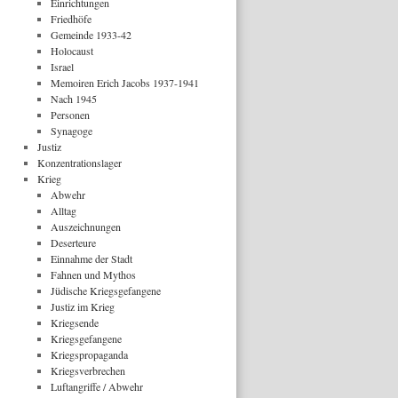
Einrichtungen
Friedhöfe
Gemeinde 1933-42
Holocaust
Israel
Memoiren Erich Jacobs 1937-1941
Nach 1945
Personen
Synagoge
Justiz
Konzentrationslager
Krieg
Abwehr
Alltag
Auszeichnungen
Deserteure
Einnahme der Stadt
Fahnen und Mythos
Jüdische Kriegsgefangene
Justiz im Krieg
Kriegsende
Kriegsgefangene
Kriegspropaganda
Kriegsverbrechen
Luftangriffe / Abwehr