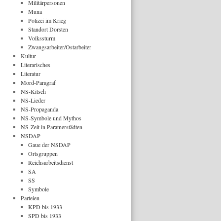
Militärpersonen
Muna
Polizei im Krieg
Standort Dorsten
Volkssturm
Zwangsarbeiter/Ostarbeiter
Kultur
Literarisches
Literatur
Mord-Paragraf
NS-Kitsch
NS-Lieder
NS-Propaganda
NS-Symbole und Mythos
NS-Zeit in Paratnerstädten
NSDAP
Gaue der NSDAP
Ortsgruppen
Reichsarbeitsdienst
SA
SS
Symbole
Parteien
KPD bis 1933
SPD bis 1933