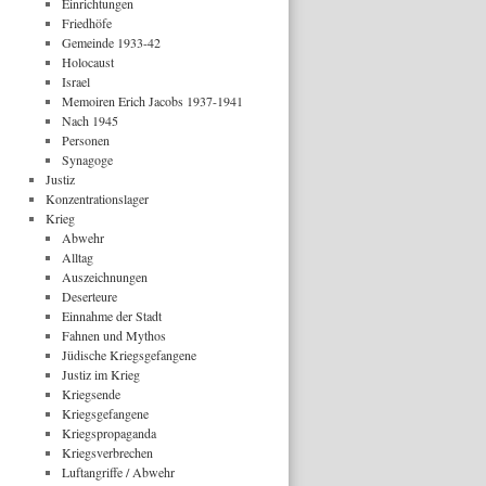
Einrichtungen
Friedhöfe
Gemeinde 1933-42
Holocaust
Israel
Memoiren Erich Jacobs 1937-1941
Nach 1945
Personen
Synagoge
Justiz
Konzentrationslager
Krieg
Abwehr
Alltag
Auszeichnungen
Deserteure
Einnahme der Stadt
Fahnen und Mythos
Jüdische Kriegsgefangene
Justiz im Krieg
Kriegsende
Kriegsgefangene
Kriegspropaganda
Kriegsverbrechen
Luftangriffe / Abwehr