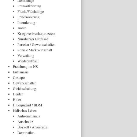
Demontage
Entnazifizierung
Flucht/Flüchtlinge
Fraternisierung
Internierung
Justiz
Kriegsverbrecherprozesse
Nürnberger Prozesse
Parteien / Gewerkschaften
Soziale Marktwirtschaft
Verwaltung
Wiederaufbau
Erziehung im NS
Euthanasie
Gestapo
Gewerkschaften
Gleichschaltung
Heiden
Hitler
Hitlerjugend / BDM
Jüdisches Leben
Antisemitismus
Auschwitz
Boykott / Arisierung
Deportation