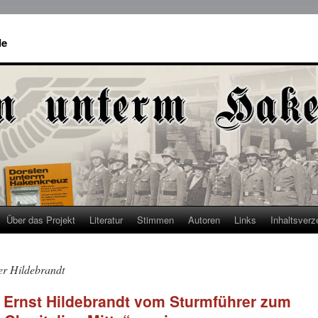
de
Über das Projekt
Literatur
Stimmen
Autoren
Links
Inhaltsverz
er Hildebrandt
 – Ernst Hildebrandt vom Sturmführer zum