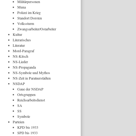
Militärpersonen
Muna
Polizei im Krieg
Standort Dorsten
Volkssturm
Zwangsarbeiter/Ostarbeiter
Kultur
Literarisches
Literatur
Mord-Paragraf
NS-Kitsch
NS-Lieder
NS-Propaganda
NS-Symbole und Mythos
NS-Zeit in Paratnerstädten
NSDAP
Gaue der NSDAP
Ortsgruppen
Reichsarbeitsdienst
SA
SS
Symbole
Parteien
KPD bis 1933
SPD bis 1933