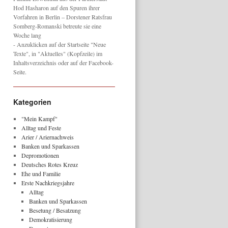
Hod Hasharon auf den Spuren ihrer
Vorfahren in Berlin – Dorstener Ratsfrau
Somberg-Romanski betreute sie eine
Woche lang
- Anzuklicken auf der Startseite "Neue
Texte", in "Aktuelles" (Kopfzeile) im
Inhaltsverzeichnis oder auf der Facebook-
Seite.
Kategorien
"Mein Kampf"
Alltag und Feste
Arier / Ariernachweis
Banken und Sparkassen
Depromotionen
Deutsches Rotes Kreuz
Ehe und Familie
Erste Nachkriegsjahre
Alltag
Banken und Sparkassen
Besetung / Besatzung
Demokratisierung