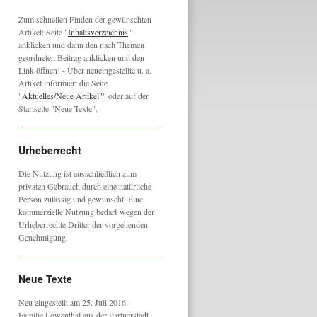
Zum schnellen Finden der gewünschten
Artikel: Seite "
Inhaltsverzeichnis
"
anklicken und dann den nach Themen
geordneten Beitrag anklicken und den
Link öffnen! - Über neueingestellte u. a.
Artikel informiert die Seite
"
Aktuelles/Neue Artikel"
" oder auf der
Startseite "Neue Texte".
Urheberrecht
Die Nutzung ist ausschließlich zum
privaten Gebrauch durch eine natürliche
Person zulässig und gewünscht. Eine
kommerzielle Nutzung bedarf wegen der
Urheberrechte Dritter der vorgehenden
Genehmigung.
Neue Texte
Neu eingestellt am 25. Juli 2016:
Familie Löwenthal aus der Partnerstadt