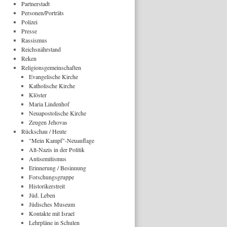
Partnerstadt
Personen/Porträts
Polizei
Presse
Rassismus
Reichsnährstand
Reken
Religionsgemeinschaften
Evangelische Kirche
Katholische Kirche
Klöster
Maria Lindenhof
Neuapostolische Kirche
Zeugen Jehovas
Rückschau / Heute
"Mein Kampf"-Neuauflage
Alt-Nazis in der Politik
Antisemitismus
Erinnerung / Besinnung
Forschungsgruppe
Historikerstreit
Jüd. Leben
Jüdisches Museum
Kontakte mit Israel
Lehrpläne in Schulen