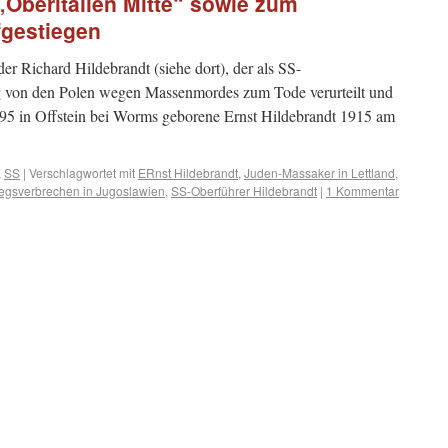
 „Oberitalien Mitte“ sowie zum
fgestiegen
 Richard Hildebrandt (siehe dort), der als SS-
 von den Polen wegen Massenmordes zum Tode verurteilt und
95 in Offstein bei Worms geborene Ernst Hildebrandt 1915 am
,
SS
|
Verschlagwortet mit
ERnst Hildebrandt
,
Juden-Massaker in Lettland
,
egsverbrechen in Jugoslawien
,
SS-Oberführer Hildebrandt
|
1 Kommentar