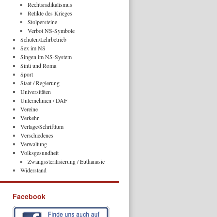
Rechtsradikalismus
Relikte des Krieges
Stolpersteine
Verbot NS-Symbole
Schulen/Lehrbetrieb
Sex im NS
Singen im NS-System
Sinti und Roma
Sport
Staat / Regierung
Universitäten
Unternehmen / DAF
Vereine
Verkehr
Verlage/Schrifttum
Verschiedenes
Verwaltung
Volksgesundheit
Zwangssterilisierung / Euthanasie
Widerstand
Facebook