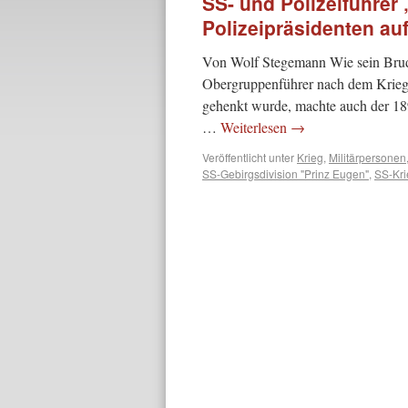
SS- und Polizeiführer
Polizeipräsidenten au
Von Wolf Stegemann Wie sein Bruder
Obergruppenführer nach dem Krieg
gehenkt wurde, machte auch der 18
…
Weiterlesen
→
Veröffentlicht unter
Krieg
,
Militärpersonen
SS-Gebirgsdivision "Prinz Eugen"
,
SS-Kri