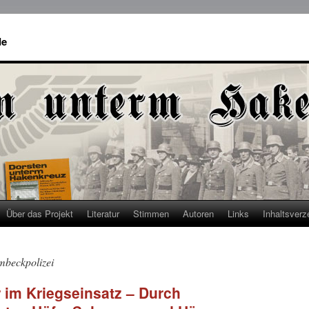
de
Über das Projekt
Literatur
Stimmen
Autoren
Links
Inhaltsverz
embeckpolizei
im Kriegseinsatz – Durch