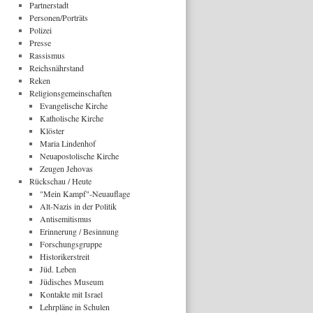
Partnerstadt
Personen/Porträts
Polizei
Presse
Rassismus
Reichsnährstand
Reken
Religionsgemeinschaften
Evangelische Kirche
Katholische Kirche
Klöster
Maria Lindenhof
Neuapostolische Kirche
Zeugen Jehovas
Rückschau / Heute
"Mein Kampf"-Neuauflage
Alt-Nazis in der Politik
Antisemitismus
Erinnerung / Besinnung
Forschungsgruppe
Historikerstreit
Jüd. Leben
Jüdisches Museum
Kontakte mit Israel
Lehrpläne in Schulen