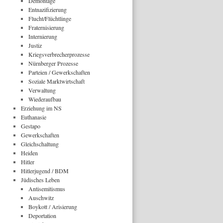
Demontage
Entnazifizierung
Flucht/Flüchtlinge
Fraternisierung
Internierung
Justiz
Kriegsverbrecherprozesse
Nürnberger Prozesse
Parteien / Gewerkschaften
Soziale Marktwirtschaft
Verwaltung
Wiederaufbau
Erziehung im NS
Euthanasie
Gestapo
Gewerkschaften
Gleichschaltung
Heiden
Hitler
Hitlerjugend / BDM
Jüdisches Leben
Antisemitismus
Auschwitz
Boykott / Arisierung
Deportation