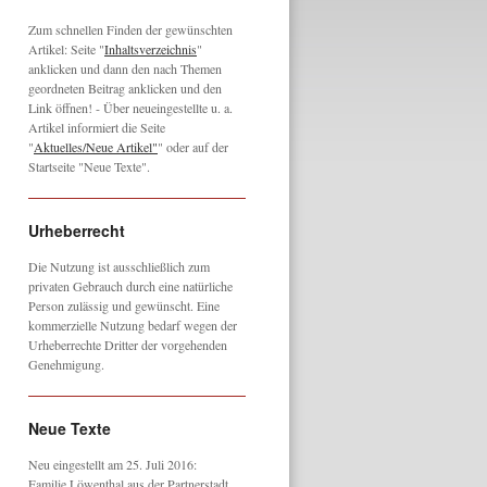
Zum schnellen Finden der gewünschten
Artikel: Seite "
Inhaltsverzeichnis
"
anklicken und dann den nach Themen
geordneten Beitrag anklicken und den
Link öffnen! - Über neueingestellte u. a.
Artikel informiert die Seite
"
Aktuelles/Neue Artikel"
" oder auf der
Startseite "Neue Texte".
Urheberrecht
Die Nutzung ist ausschließlich zum
privaten Gebrauch durch eine natürliche
Person zulässig und gewünscht. Eine
kommerzielle Nutzung bedarf wegen der
Urheberrechte Dritter der vorgehenden
Genehmigung.
Neue Texte
Neu eingestellt am 25. Juli 2016:
Familie Löwenthal aus der Partnerstadt