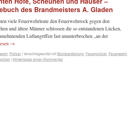
nten Höfe, Scheunen und Häuser –
ebuch des Brandmeisters A. Gladen
sten viele Feuerwehrleute den Feuerwehrrock gegen den
hen und ältere Männer schlossen die so entstandenen Lücken,
unehmenden Luftangriffen fast ununterbrochen „an der
lesen
→
bwehr
,
Polizei
|
Verschlagwortet mit
Bombardierung
,
Feuerpolizei
,
Feuerwehr
,
olizei
|
Hinterlasse einen Kommentar