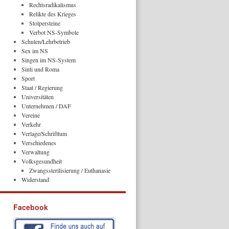
Rechtsradikalismus
Relikte des Krieges
Stolpersteine
Verbot NS-Symbole
Schulen/Lehrbetrieb
Sex im NS
Singen im NS-System
Sinti und Roma
Sport
Staat / Regierung
Universitäten
Unternehmen / DAF
Vereine
Verkehr
Verlage/Schrifttum
Verschiedenes
Verwaltung
Volksgesundheit
Zwangssterilisierung / Euthanasie
Widerstand
Facebook