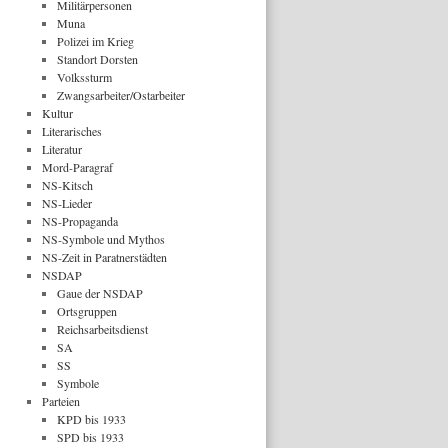
Militärpersonen
Muna
Polizei im Krieg
Standort Dorsten
Volkssturm
Zwangsarbeiter/Ostarbeiter
Kultur
Literarisches
Literatur
Mord-Paragraf
NS-Kitsch
NS-Lieder
NS-Propaganda
NS-Symbole und Mythos
NS-Zeit in Paratnerstädten
NSDAP
Gaue der NSDAP
Ortsgruppen
Reichsarbeitsdienst
SA
SS
Symbole
Parteien
KPD bis 1933
SPD bis 1933