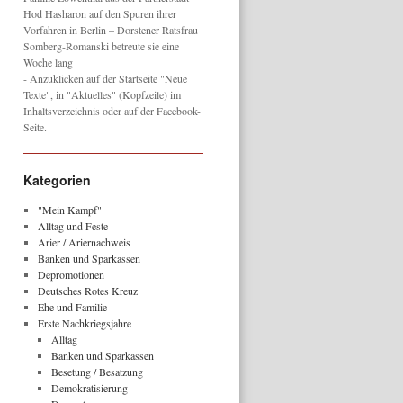
Hod Hasharon auf den Spuren ihrer
Vorfahren in Berlin – Dorstener Ratsfrau
Somberg-Romanski betreute sie eine
Woche lang
- Anzuklicken auf der Startseite "Neue
Texte", in "Aktuelles" (Kopfzeile) im
Inhaltsverzeichnis oder auf der Facebook-
Seite.
Kategorien
"Mein Kampf"
Alltag und Feste
Arier / Ariernachweis
Banken und Sparkassen
Depromotionen
Deutsches Rotes Kreuz
Ehe und Familie
Erste Nachkriegsjahre
Alltag
Banken und Sparkassen
Besetung / Besatzung
Demokratisierung