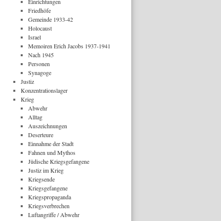
Einrichtungen
Friedhöfe
Gemeinde 1933-42
Holocaust
Israel
Memoiren Erich Jacobs 1937-1941
Nach 1945
Personen
Synagoge
Justiz
Konzentrationslager
Krieg
Abwehr
Alltag
Auszeichnungen
Deserteure
Einnahme der Stadt
Fahnen und Mythos
Jüdische Kriegsgefangene
Justiz im Krieg
Kriegsende
Kriegsgefangene
Kriegspropaganda
Kriegsverbrechen
Luftangriffe / Abwehr