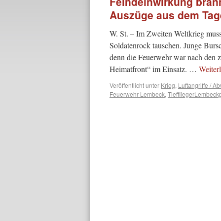
Feindeinwirkung bran
Auszüge aus dem Tag
W. St. – Im Zweiten Weltkrieg mus
Soldatenrock tauschen. Junge Bursc
denn die Feuerwehr war nach den z
Heimatfront“ im Einsatz. …
Weiter
Veröffentlicht unter
Krieg
,
Luftangriffe / A
Feuerwehr Lembeck
,
TieffliegerLembeckp