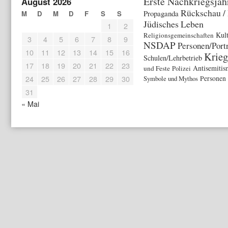
Erste Nachkriegsjah
August 2026
Rückschau /
Propaganda
M
D
M
D
F
S
S
Jüdisches Leben
1
2
Kul
Religionsgemeinschaften
3
4
5
6
7
8
9
NSDAP
Personen/Port
10
11
12
13
14
15
16
Krieg
Schulen/Lehrbetrieb
17
18
19
20
21
22
23
Antisemitis
und Feste
Polizei
24
25
26
27
28
29
30
Symbole und Mythos
Personen
31
« Mai