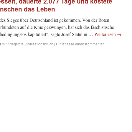
sselt, dauerte 2.077 Tage und kostete
Menschen das Leben
des Sieges über Deutschland ist gekommen. Von der Roten
ündeten auf die Knie ge­zwungen, hat sich das faschistische
bedingungslos kapituliert“, sagte Josef Stalin in …
Weiterlesen
→
 mit
Kriegstote
,
Zivilisationsbruch
|
Hinterlasse einen Kommentar