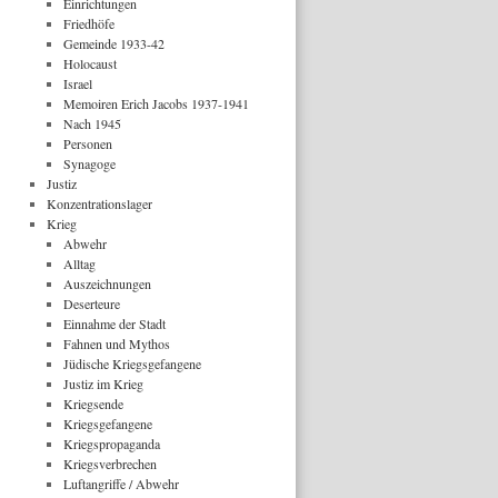
Einrichtungen
Friedhöfe
Gemeinde 1933-42
Holocaust
Israel
Memoiren Erich Jacobs 1937-1941
Nach 1945
Personen
Synagoge
Justiz
Konzentrationslager
Krieg
Abwehr
Alltag
Auszeichnungen
Deserteure
Einnahme der Stadt
Fahnen und Mythos
Jüdische Kriegsgefangene
Justiz im Krieg
Kriegsende
Kriegsgefangene
Kriegspropaganda
Kriegsverbrechen
Luftangriffe / Abwehr