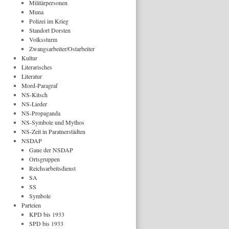
Militärpersonen
Muna
Polizei im Krieg
Standort Dorsten
Volkssturm
Zwangsarbeiter/Ostarbeiter
Kultur
Literarisches
Literatur
Mord-Paragraf
NS-Kitsch
NS-Lieder
NS-Propaganda
NS-Symbole und Mythos
NS-Zeit in Paratnerstädten
NSDAP
Gaue der NSDAP
Ortsgruppen
Reichsarbeitsdienst
SA
SS
Symbole
Parteien
KPD bis 1933
SPD bis 1933