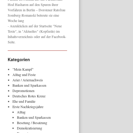
Hod Hasharon auf den Spuren ihrer
Vorfahren in Berlin – Dorstener Ratsfrau
Somberg-Romanski betreute sie eine
Woche lang
- Anzuklicken auf der Startseite "Neue
Texte", in "Aktuelles" (Kopfzeile) im
Inhaltsverzeichnis oder auf der Facebook-
Seite.
Kategorien
"Mein Kampf"
Alltag und Feste
Arier / Ariernachweis
Banken und Sparkassen
Depromotionen
Deutsches Rotes Kreuz
Ehe und Familie
Erste Nachkriegsjahre
Alltag
Banken und Sparkassen
Besetung / Besatzung
Demokratisierung