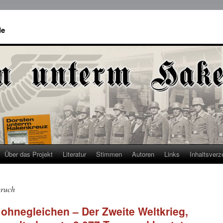
de
Über das Projekt
Literatur
Stimmen
Autoren
Links
Inhaltsverz
bruch
 ohnegleichen – Der Zweite Weltkrieg,