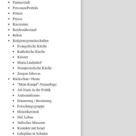
Partnerstadt
Personen/Porträts
Polizei
Presse
Rassismus
Reichsnährstand
Reken
Religionsgemeinschaften
Evangelische Kirche
Katholische Kirche
Klöster
Maria Lindenhof
Neuapostolische Kirche
Zeugen Jehovas
Rückschau / Heute
"Mein Kampf"-Neuauflage
Alt-Nazis in der Politik
Antisemitismus
Erinnerung / Besinnung
Forschungsgruppe
Historikerstreit
Jüd. Leben
Jüdisches Museum
Kontakte mit Israel
Lehrpläne in Schulen