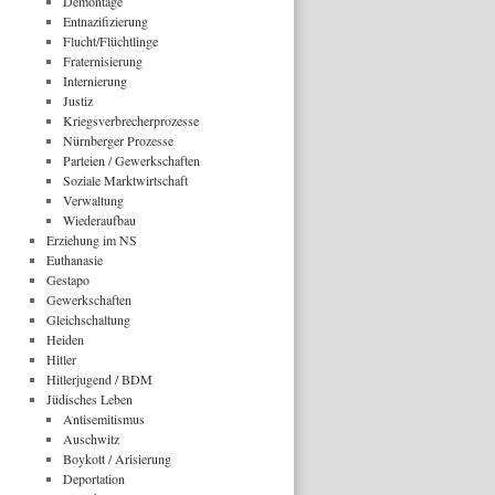
Demontage
Entnazifizierung
Flucht/Flüchtlinge
Fraternisierung
Internierung
Justiz
Kriegsverbrecherprozesse
Nürnberger Prozesse
Parteien / Gewerkschaften
Soziale Marktwirtschaft
Verwaltung
Wiederaufbau
Erziehung im NS
Euthanasie
Gestapo
Gewerkschaften
Gleichschaltung
Heiden
Hitler
Hitlerjugend / BDM
Jüdisches Leben
Antisemitismus
Auschwitz
Boykott / Arisierung
Deportation