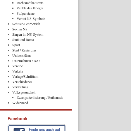
Rechtsradikalismus
Relikte des Krieges
Stolpersteine
Verbot NS-Symbole
Schulen/Lehrbetrieb
Sex im NS
Singen im NS-System
Sinti und Roma
Sport
Staat / Regierung
Universitäten
Unternehmen / DAF
Vereine
Verkehr
Verlage/Schrifttum
Verschiedenes
Verwaltung
Volksgesundheit
Zwangssterilisierung / Euthanasie
Widerstand
Facebook