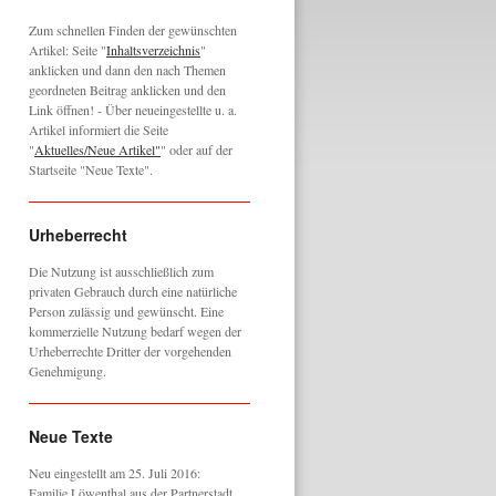
Zum schnellen Finden der gewünschten
Artikel: Seite "
Inhaltsverzeichnis
"
anklicken und dann den nach Themen
geordneten Beitrag anklicken und den
Link öffnen! - Über neueingestellte u. a.
Artikel informiert die Seite
"
Aktuelles/Neue Artikel"
" oder auf der
Startseite "Neue Texte".
Urheberrecht
Die Nutzung ist ausschließlich zum
privaten Gebrauch durch eine natürliche
Person zulässig und gewünscht. Eine
kommerzielle Nutzung bedarf wegen der
Urheberrechte Dritter der vorgehenden
Genehmigung.
Neue Texte
Neu eingestellt am 25. Juli 2016:
Familie Löwenthal aus der Partnerstadt