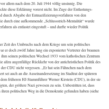
vor allem nach dem 20. Juli 1944 völlig unsinnig. Die
kte diese Erklärung vorerst nicht. Im Zuge der Entlastungs-
nd durch Abgabe der Entnazifizierungsverfahren von den
wie durch eine aufkommende „Schlussstrich-Mentalität“ wurde
ahren als entlastet eingestuft – und durfte wieder Politik
er Zeit des Umbruchs nach dem Kriege um sein politisches
 er doch zwölf Jahre lang ein exponierter Vertreter der braunen
ihm seinen politischen Wechsel 1933 vom katholischen Zentrum
 allzu augenfällige Rückkehr von der antichristlichen Politik des
k der CDU nicht vergessen. „Er hat sein Fähnchen nach dem
nert sei auch an die Auseinandersetzung im Stadtrat der späteren
 dem früheren HJ-Stammführer Werner Kirstein (CDU), in der sie
igten, der größere Nazi gewesen zu sein. Unbestritten ist, dass
 ihren politischen Weg in die Demokratie gefunden haben (siehe