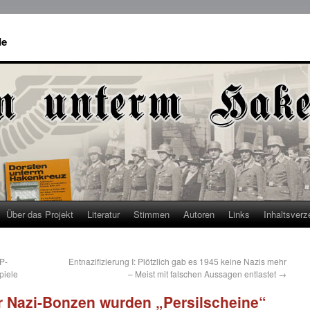
de
Über das Projekt
Literatur
Stimmen
Autoren
Links
Inhaltsverz
P-
Entnazifizierung I: Plötzlich gab es 1945 keine Nazis mehr
piele
– Meist mit falschen Aussagen entlastet
→
Für Nazi-Bonzen wurden „Persilscheine“