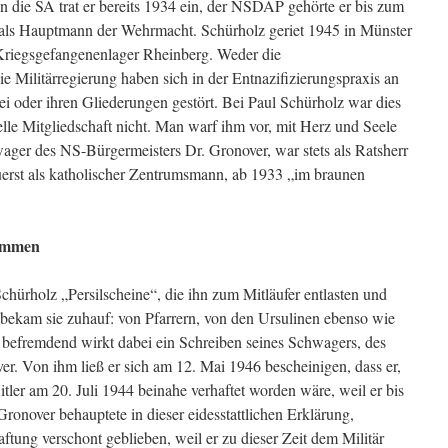
die SA trat er bereits 1934 ein, der NSDAP gehörte er bis zum
 als Hauptmann der Wehrmacht. Schürholz geriet 1945 in Münster
Kriegsgefangenenlager Rheinberg. Weder die
e Militärregierung haben sich in der Entnazifizierungspraxis an
tei oder ihren Gliederungen gestört. Bei Paul Schürholz war dies
lle Mitgliedschaft nicht. Man warf ihm vor, mit Herz und Seele
wager des NS-Bürgermeisters Dr. Gronover, war stets als Ratsherr
erst als katholischer Zentrumsmann, ab 1933 „im braunen
kommen
hürholz „Persilscheine“, die ihn zum Mitläufer entlasten und
 bekam sie zuhauf: von Pfarrern, von den Ursulinen ebenso wie
 befremdend wirkt dabei ein Schreiben seines Schwagers, des
r. Von ihm ließ er sich am 12. Mai 1946 bescheinigen, dass er,
tler am 20. Juli 1944 beinahe verhaftet worden wäre, weil er bis
onover behauptete in dieser eidesstattlichen Erklärung,
ftung verschont geblieben, weil er zu dieser Zeit dem Militär