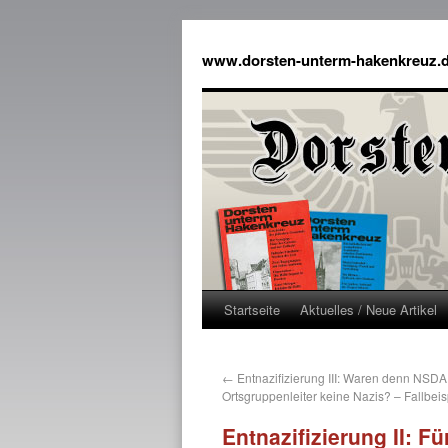
www.dorsten-unterm-hakenkreuz.
Startseite
Aktuelles / Neue Artikel
←
Entnazifizierung III: Waren denn NSDA
Ortsgruppenleiter keine Nazis? – Fallbeis
Entnazifizierung II: 