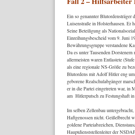
Fall 2 – Hilfsarbeiter
Ein so genannter Blutordensträger
Luisenstraße in Holsterhausen. Er 
Seine Beteiligung als Nationalsozia
Einreihungsbescheid vom 9. Juni 194
Bewährungsgruppe verstandene Kateg
Da es unter Tausenden Dorstenern nu
allermeisten waren Entlastete (Stufe
als eine regionale NS-Größe zu beze
Blutordens mit Adolf Hitler eng um
geborene Realschulabgänger marsch
er in die Partei eingetreten war, i
am Hitlerputsch zu Festungshaft in L
Im selben Zellenbau untergebracht,
Haftgenossen nicht. Geißelbrecht w
goldene Parteiabzeichen, Dienstau
Hauptdienststellenleiter der NSDAP 