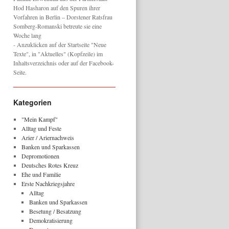
Hod Hasharon auf den Spuren ihrer
Vorfahren in Berlin – Dorstener Ratsfrau
Somberg-Romanski betreute sie eine
Woche lang
- Anzuklicken auf der Startseite "Neue
Texte", in "Aktuelles" (Kopfzeile) im
Inhaltsverzeichnis oder auf der Facebook-
Seite.
Kategorien
"Mein Kampf"
Alltag und Feste
Arier / Ariernachweis
Banken und Sparkassen
Depromotionen
Deutsches Rotes Kreuz
Ehe und Familie
Erste Nachkriegsjahre
Alltag
Banken und Sparkassen
Besetung / Besatzung
Demokratisierung