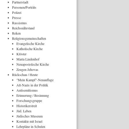
Partnerstadt
Personen/Porträts
Polizei
Presse
Rassismus
Reichsnährstand
Reken
Religionsgemeinschaften
Evangelische Kirche
Katholische Kirche
Klöster
Maria Lindenhof
Neuapostolische Kirche
Zeugen Jehovas
Rückschau / Heute
"Mein Kampf"-Neuauflage
Alt-Nazis in der Politik
Antisemitismus
Erinnerung / Besinnung
Forschungsgruppe
Historikerstreit
Jüd. Leben
Jüdisches Museum
Kontakte mit Israel
Lehrpläne in Schulen