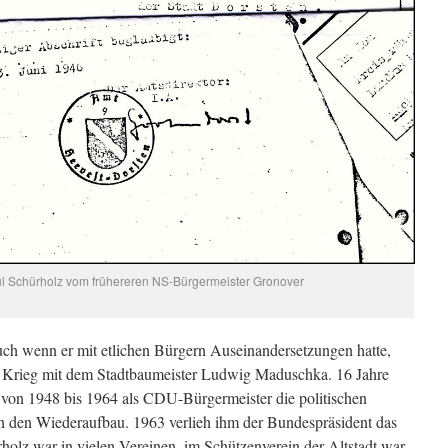
aul Schürholz vom frühereren NS-Bürgermeister Gronover
ch wenn er mit etlichen Bürgern Auseinandersetzungen hatte,
m Krieg mit dem Stadtbaumeister Ludwig Maduschka. 16 Jahre
r von 1948 bis 1964 als CDU-Bürgermeister die politischen
h den Wiederaufbau. 1963 verlieh ihm der Bundespräsident das
olz war in vielen Vereinen, im Schützenverein der Altstadt war