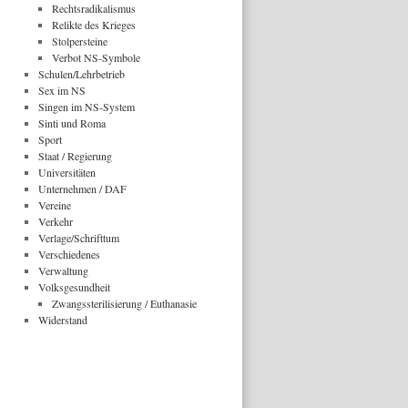
Rechtsradikalismus
Relikte des Krieges
Stolpersteine
Verbot NS-Symbole
Schulen/Lehrbetrieb
Sex im NS
Singen im NS-System
Sinti und Roma
Sport
Staat / Regierung
Universitäten
Unternehmen / DAF
Vereine
Verkehr
Verlage/Schrifttum
Verschiedenes
Verwaltung
Volksgesundheit
Zwangssterilisierung / Euthanasie
Widerstand