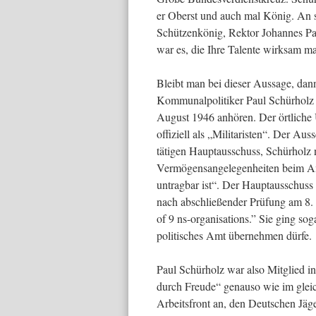
er Oberst und auch mal König. An 
Schützenkönig, Rektor Johannes Pa
war es, die Ihre Talente wirksam m
Bleibt man bei dieser Aussage, da
Kommunalpolitiker Paul Schürholz 
August 1946 anhören. Der örtliche 
offiziell als „Militaristen“. Der 
tätigen Hauptausschuss, Schürholz n
Vermögensangelegenheiten beim Amt
untragbar ist“. Der Hauptausschuss s
nach abschließender Prüfung am 8.
of 9 ns-organisations.” Sie ging so
politisches Amt übernehmen dürfe.
Paul Schürholz war also Mitglied i
durch Freude“ genauso wie im glei
Arbeitsfront an, den Deutschen J