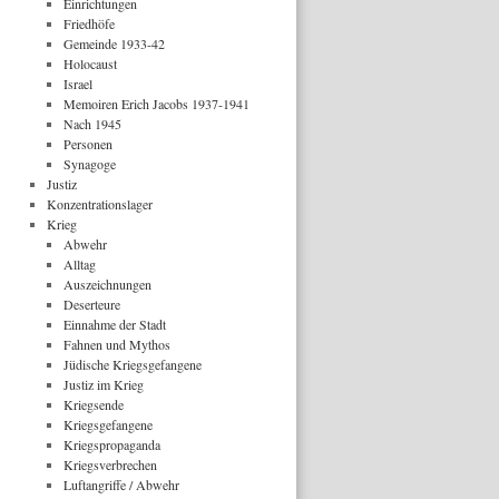
Einrichtungen
Friedhöfe
Gemeinde 1933-42
Holocaust
Israel
Memoiren Erich Jacobs 1937-1941
Nach 1945
Personen
Synagoge
Justiz
Konzentrationslager
Krieg
Abwehr
Alltag
Auszeichnungen
Deserteure
Einnahme der Stadt
Fahnen und Mythos
Jüdische Kriegsgefangene
Justiz im Krieg
Kriegsende
Kriegsgefangene
Kriegspropaganda
Kriegsverbrechen
Luftangriffe / Abwehr