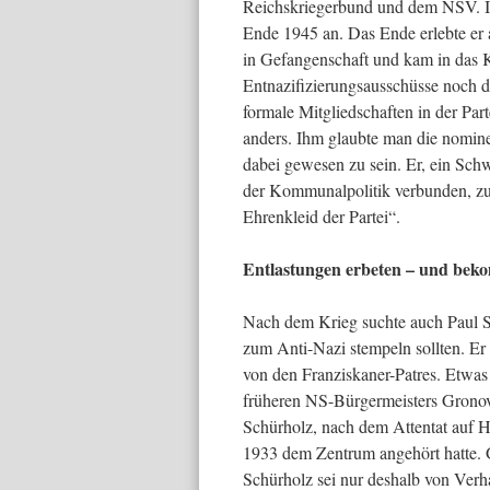
Reichskriegerbund und dem NSV. In 
Ende 1945 an. Das Ende erlebte er
in Gefangenschaft und kam in das 
Entnazifizierungsausschüsse noch di
formale Mitgliedschaften in der Par
anders. Ihm glaubte man die nomine
dabei gewesen zu sein. Er, ein Sch
der Kommunalpolitik verbunden, zu
Ehrenkleid der Partei“.
Entlastungen erbeten – und be
Nach dem Krieg suchte auch Paul Sc
zum Anti-Nazi stempeln sollten. Er
von den Franziskaner-Patres. Etwas
früheren NS-Bürgermeisters Gronove
Schürholz, nach dem Attentat auf Hi
1933 dem Zentrum angehört hatte. Gr
Schürholz sei nur deshalb von Verha