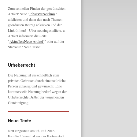
Zum schnellen Finden der gewünschten
Artikel: Seite "
Inhaltsverzeichnis
"
anklicken und dann den nach Themen
geordneten Beitrag anklicken und den
Link öffnen! - Über neueingestellte u. a.
Artikel informiert die Seite
"
Aktuelles/Neue Artikel"
" oder auf der
Startseite "Neue Texte".
Urheberrecht
Die Nutzung ist ausschließlich zum
privaten Gebrauch durch eine natürliche
Person zulässig und gewünscht. Eine
kommerzielle Nutzung bedarf wegen der
Urheberrechte Dritter der vorgehenden
Genehmigung.
Neue Texte
Neu eingestellt am 25. Juli 2016:
Familie Löwenthal aus der Partnerstadt