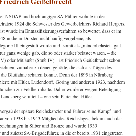
 Friedrich Geißelbrecht
 der NSDAP und hochrangiger SA-Führer wohnte in der
heiratete 1924 die Schwester des Gewerbelehrers Richard Herpers.
list wurde im Entnazifizierungsverfahren so bewertet, dass er im
8 in die in Dorsten nicht häufig vergebene, als
orie III eingestuft wurde und somit als „minderbelastet“ galt.
r ganz wenige gab, die so oder stärker belastet waren, – die
 V) oder Mitläufer (Stufe IV) – ist Friedrich Geißelbrecht schon
ichnen, zumal er zu denen gehörte, die sich als Träger des
 die Blutfahne scharen konnte. Denn der 1895 in Nürnberg
ierte mit Hitler, Ludendorff, Göring und anderen 1923, nachdem
n München zur Feldherrnhalle. Daher wurde er wegen Beteiligung
andsberg verurteilt – wie sein Parteichef Hitler.
 vergaß der spätere Reichskanzler und Führer seine Kampf- und
ar von 1938 bis 1943 Mitglied des Reichstages, bekam auch das
szeichnungen in Silber und Bronze und wurde 1939
und zuletzt SA-Brigadeführer, in die er bereits 1931 eingetreten