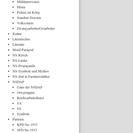
Militärpersonen
Muna
Polizei im Krieg
Standort Dorsten
Volkssturm
Zwangsarbeiter/Ostarbeiter
Kultur
Literarisches
Literatur
Mord-Paragraf
NS-Kitsch
NS-Lieder
NS-Propaganda
NS-Symbole und Mythos
NS-Zeit in Paratnerstädten
NSDAP
Gaue der NSDAP
Ortsgruppen
Reichsarbeitsdienst
SA
SS
Symbole
Parteien
KPD bis 1933
SPD bis 1933