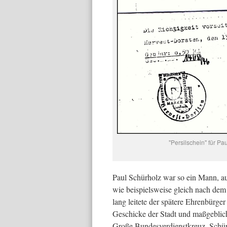
"Persilschein" für P
Paul Schürholz war so ein Mann, au
wie beispielsweise gleich nach de
lang leitete der spätere Ehrenbürge
Geschicke der Stadt und maßgeblic
Große Bundesverdienstkreuz. Schürh