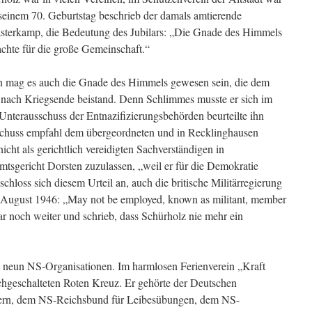
seinem 70. Geburtstag beschrieb der damals amtierende
sterkamp, die Bedeutung des Jubilars: „Die Gnade des Himmels
achte für die große Gemeinschaft.“
nn mag es auch die Gnade des Himmels gewesen sein, die dem
nach Kriegsende beistand. Denn Schlimmes musste er sich im
Unterausschuss der Entnazifizierungsbehörden beurteilte ihn
Ausschuss empfahl dem übergeordneten und in Recklinghausen
icht als gerichtlich vereidigten Sachverständigen in
sgericht Dorsten zuzulassen, „weil er für die Demokratie
chloss sich diesem Urteil an, auch die britische Militärregierung
 August 1946: „May not be employed, known as militant, member
gar noch weiter und schrieb, dass Schürholz nie mehr ein
n neun NS-Organisationen. Im harmlosen Ferienverein „Kraft
chgeschalteten Roten Kreuz. Er gehörte der Deutschen
ägern, dem NS-Reichsbund für Leibesübungen, dem NS-