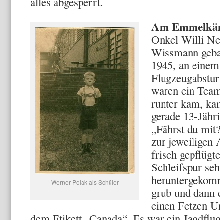
alles abgesperrt.
Am Emmelkä
Onkel Willi Ne
Wissmann gebau
1945, an einem
Flugzeugabstur
waren ein Tea
runter kam, ka
gerade 13-Jähri
„Fährst du mit
zur jeweiligen 
frisch gepflüg
Schleifspur seh
heruntergekomm
Werner Polak als Schüler
grub und dann d
einen Fetzen U
dem Etikett „Canada“. Es war ein Jagdflu