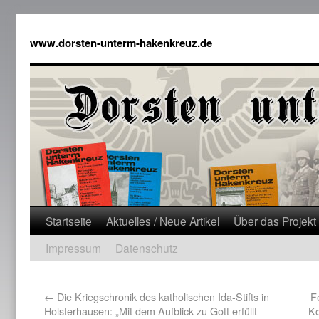
www.dorsten-unterm-hakenkreuz.de
Startseite
Aktuelles / Neue Artikel
Über das Projekt
Impressum
Datenschutz
←
Die Kriegschronik des katholischen Ida-Stifts in
F
Holsterhausen: „Mit dem Aufblick zu Gott erfüllt
Ko