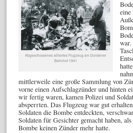
Bode
eine
Auße
Bomb
Bode
war.
Tasc
Abgeschossenes alliiertes Flugzeug am Dorstener
Ents
Bahnhof 1941
hatt
nahm
mittlerweile eine große Sammlung von Zü
vorne einen Aufschlagzünder und hinten e
wir fertig waren, kamen Polizei und Solda
absperrten. Das Flugzeug war gut erhalten, 
Soldaten die Bombe entdeckten, verschwa
Soldaten für Gesichter gemacht haben, als 
Bombe keinen Zünder mehr hatte.