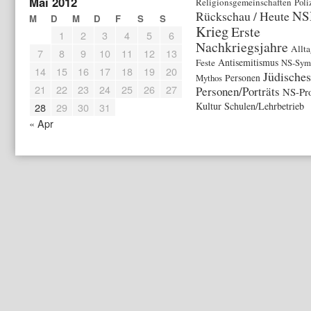
Mai 2012
Religionsgemeinschaften
Poli
NS
Rückschau / Heute
M
D
M
D
F
S
S
Krieg
Erste
1
2
3
4
5
6
Nachkriegsjahre
Allt
7
8
9
10
11
12
13
Antisemitismus
Feste
NS-Symb
14
15
16
17
18
19
20
Jüdische
Mythos
Personen
21
22
23
24
25
26
27
Personen/Porträts
NS-Pr
Kultur
Schulen/Lehrbetrieb
28
29
30
31
« Apr