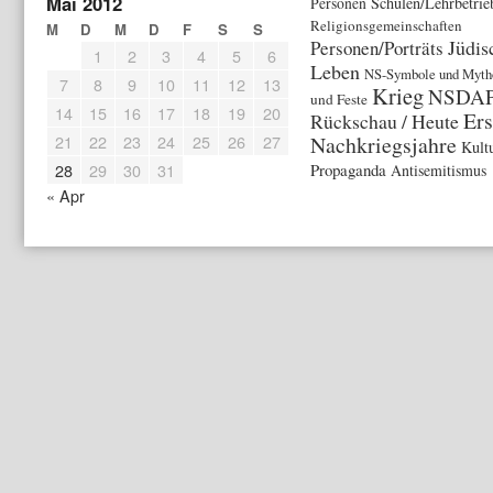
Mai 2012
Schulen/Lehrbetrie
Personen
Religionsgemeinschaften
M
D
M
D
F
S
S
Jüdis
Personen/Porträts
1
2
3
4
5
6
Leben
NS-Symbole und Myth
7
8
9
10
11
12
13
Krieg
NSDA
und Feste
14
15
16
17
18
19
20
Ers
Rückschau / Heute
21
22
23
24
25
26
27
Nachkriegsjahre
Kult
28
29
30
31
Propaganda
Antisemitismus
« Apr