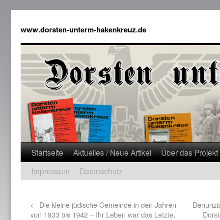
www.dorsten-unterm-hakenkreuz.de
Startseite
Aktuelles / Neue Artikel
Über das Projekt
Impressum
Datenschutz
←
Die kleine jüdische Gemeinde in den Jahren
Denunzi
von 1933 bis 1942 – Ihr Leben war das Letzte,
Dorst