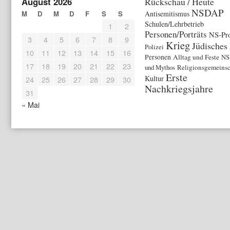
August 2026
Rückschau / Heute
NSDAP
M
D
M
D
F
S
S
Antisemitismus
Schulen/Lehrbetrieb
1
2
Personen/Porträts
NS-Pr
3
4
5
6
7
8
9
Krieg
Jüdisches
Polizei
10
11
12
13
14
15
16
Personen
Alltag und Feste
NS
17
18
19
20
21
22
23
und Mythos
Religionsgemeinsc
Erste
Kultur
24
25
26
27
28
29
30
Nachkriegsjahre
31
« Mai