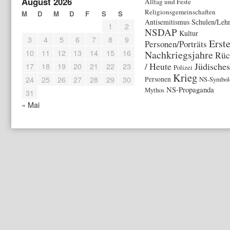
August 2026
Alltag und Feste
Religionsgemeinschaften
M
D
M
D
F
S
S
Antisemitismus
Schulen/Lehr
1
2
NSDAP
Kultur
3
4
5
6
7
8
9
Erst
Personen/Porträts
10
11
12
13
14
15
16
Nachkriegsjahre
Rüc
/ Heute
Jüdische
17
18
19
20
21
22
23
Polizei
Krieg
24
25
26
27
28
29
30
Personen
NS-Symbol
NS-Propaganda
Mythos
31
« Mai