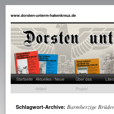
www.dorsten-unterm-hakenkreuz.de
Startseite
Aktuelles / Neue
Über das
Liter
Artikel
Projekt
Barmherzige Brüde
Schlagwort-Archive: