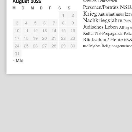
August 2026
Schulen/Lehrbetrieb
NSD
Personen/Porträts
M
D
M
D
F
S
S
Krieg
Er
Antisemitismus
1
2
Nachkriegsjahre
Pers
3
4
5
6
7
8
9
Jüdisches Leben
Alltag 
10
11
12
13
14
15
16
NS-Propaganda
Kultur
Poliz
17
18
19
20
21
22
23
Rückschau / Heute
NS-S
24
25
26
27
28
29
30
und Mythos
Religionsgemeinsc
31
« Mai