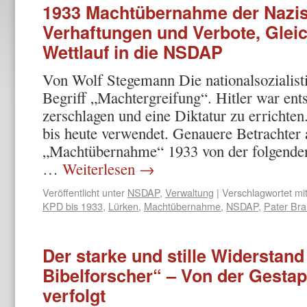
1933 Machtübernahme der Nazis 
Verhaftungen und Verbote, Glei
Wettlauf in die NSDAP
Von Wolf Stegemann Die nationalsozialist
Begriff „Machtergreifung“. Hitler war ent
zerschlagen und eine Diktatur zu erricht
bis heute verwendet. Genauere Betrachter 
„Machtübernahme“ 1933 von der folgende
…
Weiterlesen
→
Veröffentlicht unter
NSDAP
,
Verwaltung
|
Verschlagwortet mi
KPD bis 1933
,
Lürken
,
Machtübernahme
,
NSDAP
,
Pater Br
Der starke und stille Widerstand
Bibelforscher“ – Von der Gesta
verfolgt