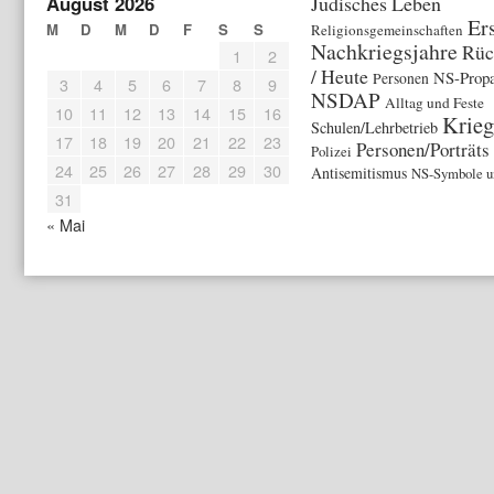
August 2026
Jüdisches Leben
Er
M
D
M
D
F
S
S
Religionsgemeinschaften
Nachkriegsjahre
Rüc
1
2
/ Heute
NS-Prop
Personen
3
4
5
6
7
8
9
NSDAP
Alltag und Feste
10
11
12
13
14
15
16
Krieg
Schulen/Lehrbetrieb
17
18
19
20
21
22
23
Personen/Porträts
Polizei
24
25
26
27
28
29
30
Antisemitismus
NS-Symbole u
31
« Mai