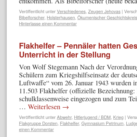
entkommen. Als Bibelforscher (heute bek
Veröffentlicht unter
Verschiedenes
,
Zeugen Jehovas
|
Versch
Bibelforscher
,
Holsterhausen
,
Ökumenischer Geschichtskreis
Hinterlasse einen Kommentar
Flakhelfer – Pennäler hatten Ge
Unterricht in der Stellung
Von Wolf Stegemann Nach der Verordnung
Schülern zum Kriegshilfseinsatz der deuts
Luftwaffe“ vom 26. Januar 1943 wurden in
11.503 Flakhelfer (offizielle Bezeichnung:
schulklassenweise eingezogen und zum Teil 
…
Weiterlesen
→
Veröffentlicht unter
Abwehr
,
Hitlerjugend / BDM
,
Krieg
|
Vers
Flakgruppe Dorsten
,
Flakhelfer
,
Gymnasium Petrinum
,
Ludg
einen Kommentar