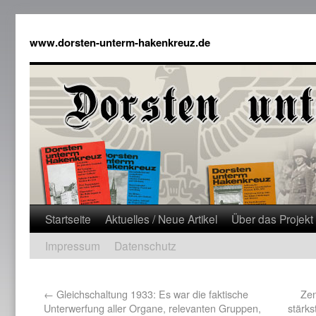
www.dorsten-unterm-hakenkreuz.de
Startseite
Aktuelles / Neue Artikel
Über das Projekt
Impressum
Datenschutz
←
Gleichschaltung 1933: Es war die faktische
Zen
Unterwerfung aller Organe, relevanten Gruppen,
stärks