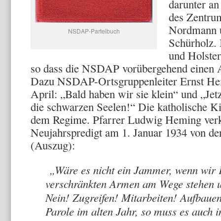
darunter an
des Zentru
Nordmann u
NSDAP-Parteibuch
Schürholz.
und Holster
so dass die NSDAP vorübergehend einen 
Dazu NSDAP-Ortsgruppenleiter Ernst Hei
April: „Bald haben wir sie klein“ und „Je
die schwarzen Seelen!“ Die katholische Ki
dem Regime. Pfarrer Ludwig Heming verkü
Neujahrspredigt am 1. Januar 1934 von de
(Auszug):
„Wäre es nicht ein Jammer, wenn wir 
verschränkten Armen am Wege stehen u
Nein! Zugreifen! Mitarbeiten! Aufbaue
Parole im alten Jahr, so muss es auch 