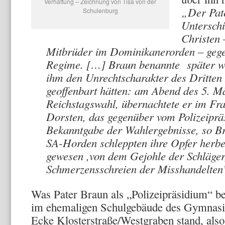
Verhaftung – Zeichnung von Tisa von der
„Der Pate
Schulenburg
Unterschi
Christen 
Mitbrüder im Dominikanerorden – gegen
Regime. […] Braun benannte später wie
ihm den Unrechtscharakter des Dritten 
geoffenbart hätten: am Abend des 5. M
Reichstagswahl, übernachtete er im Fra
Dorsten, das gegenüber vom Polizeiprä
Bekanntgabe der Wahlergebnisse, so Brau
SA-Horden schleppten ihre Opfer herbei’
gewesen ,von dem Gejohle der Schläger
Schmerzensschreien der Misshandelten
Was Pater Braun als „Polizeipräsidium“ b
im ehemaligen Schulgebäude des Gymnasi
Ecke Klosterstraße/Westgraben stand, als