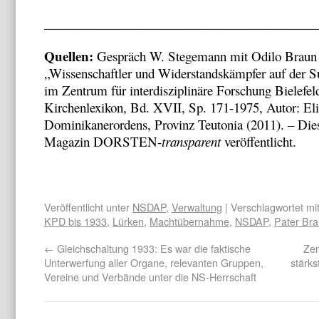
___________________________________
Quellen:
Gespräch W. Stegemann mit Odilo Braun 1
„Wissenschaftler und Widerstandskämpfer auf der Su
im Zentrum für interdisziplinäre Forschung Bielefel
Kirchenlexikon, Bd. XVII, Sp. 171-1975, Autor: Eli
Dominikanerordens, Provinz Teutonia (2011). – Dies
Magazin DORSTEN-
transparent
veröffentlicht.
Veröffentlicht unter
NSDAP
,
Verwaltung
| Verschlagwortet mi
KPD bis 1933
,
Lürken
,
Machtübernahme
,
NSDAP
,
Pater Br
←
Gleichschaltung 1933: Es war die faktische
Zen
Unterwerfung aller Organe, relevanten Gruppen,
stärks
Vereine und Verbände unter die NS-Herrschaft