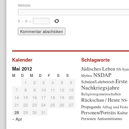
Website
9
−
9
=
Kalender
Schlagworte
Mai 2012
Jüdisches Leben
NS-Symb
NSDAP
M
D
M
D
F
S
S
Mythos
Erste
Schulen/Lehrbetrieb
1
2
3
4
5
6
Nachkriegsjahre
7
8
9
10
11
12
13
Religionsgemeinschaften
14
15
16
17
18
19
20
Rückschau / Heute
NS-
21
22
23
24
25
26
27
Propaganda
Alltag und Feste
28
29
30
31
Personen/Porträts
Kultur
« Apr
Antisemitismus
Personen