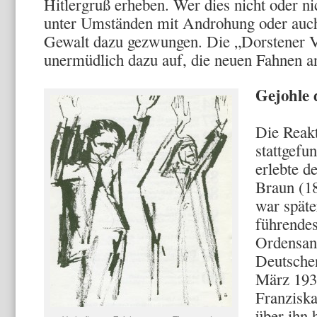
Hitlergruß erheben. Wer dies nicht oder ni
unter Umständen mit Androhung oder auch
Gewalt dazu gezwungen. Die „Dorstener Vo
unermüdlich dazu auf, die neuen Fahnen an
Gejohle 
Die Reakt
stattgefu
erlebte d
Braun (18
war späte
führendes
Ordensan
Deutsche
März 193
Franziska
über ihn h