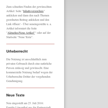
Zum schnellen Finden der gewünschten
Artikel: Seite "
Inhaltsverzeichnis
"
anklicken und dann den nach Themen
geordneten Beitrag anklicken und den
Link öffnen! - Über neueingestellte u. a.
Artikel informiert die Seite
"
Aktuelles/Neue Artikel"
" oder auf der
Startseite "Neue Texte".
Urheberrecht
Die Nutzung ist ausschließlich zum
privaten Gebrauch durch eine natürliche
Person zulässig und gewünscht. Eine
kommerzielle Nutzung bedarf wegen der
Urheberrechte Dritter der vorgehenden
Genehmigung.
Neue Texte
Neu eingestellt am 25. Juli 2016:
Familie Löwenthal aus der Partnerstadt