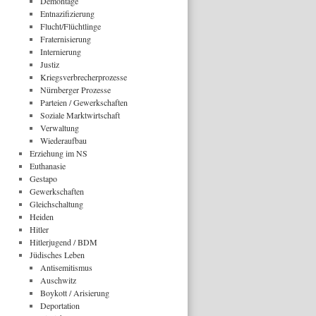
Demontage
Entnazifizierung
Flucht/Flüchtlinge
Fraternisierung
Internierung
Justiz
Kriegsverbrecherprozesse
Nürnberger Prozesse
Parteien / Gewerkschaften
Soziale Marktwirtschaft
Verwaltung
Wiederaufbau
Erziehung im NS
Euthanasie
Gestapo
Gewerkschaften
Gleichschaltung
Heiden
Hitler
Hitlerjugend / BDM
Jüdisches Leben
Antisemitismus
Auschwitz
Boykott / Arisierung
Deportation