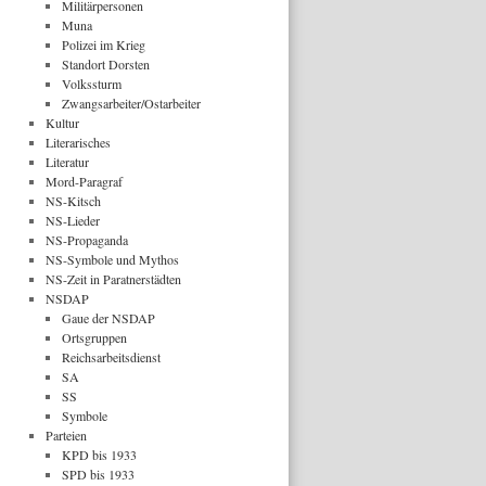
Militärpersonen
Muna
Polizei im Krieg
Standort Dorsten
Volkssturm
Zwangsarbeiter/Ostarbeiter
Kultur
Literarisches
Literatur
Mord-Paragraf
NS-Kitsch
NS-Lieder
NS-Propaganda
NS-Symbole und Mythos
NS-Zeit in Paratnerstädten
NSDAP
Gaue der NSDAP
Ortsgruppen
Reichsarbeitsdienst
SA
SS
Symbole
Parteien
KPD bis 1933
SPD bis 1933