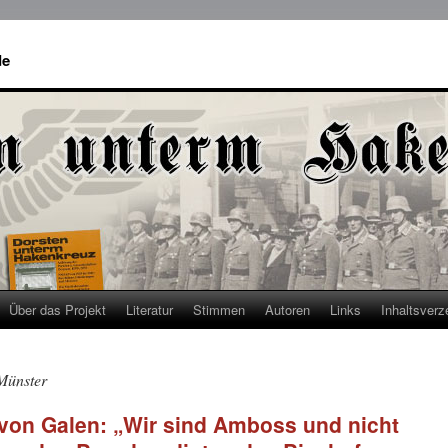
de
Über das Projekt
Literatur
Stimmen
Autoren
Links
Inhaltsverz
Münster
von Galen: „Wir sind Amboss und nicht