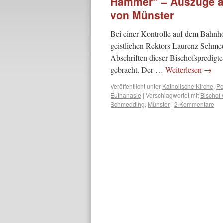
Hammer“ – Auszüge a
von Münster
Bei einer Kontrolle auf dem Bahnho
geistlichen Rektors Laurenz Schmed
Abschriften dieser Bischofspredigt
gebracht. Der …
Weiterlesen
→
Veröffentlicht unter
Katholische Kirche
,
Pe
Euthanasie
|
Verschlagwortet mit
Bischof 
Schmedding
,
Münster
|
2 Kommentare