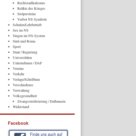
Rechtsradikalismus
Relikte des Krieges
Stolpersteine
Verbot NS-Symbole
Schulen/Lehrbetrieb
Sex im NS
Singen im NS-System
Sinti und Roma
Sport
Staat / Regierung
Universitäten
Unternehmen / DAF
Vereine
Verkehr
Verlage/Schrifttum
Verschiedenes
Verwaltung
Volksgesundheit
Zwangssterilisierung / Euthanasie
Widerstand
Facebook