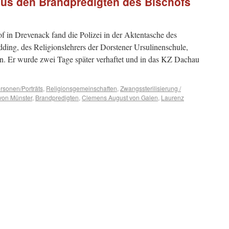
us den Brandpredigten des Bischofs
f in Drevenack fand die Polizei in der Aktentasche des
ding, des Religionslehrers der Dorstener Ursulinenschule,
en. Er wurde zwei Tage spä­ter verhaftet und in das KZ Dachau
rsonen/Porträts
,
Religionsgemeinschaften
,
Zwangssterilisierung /
von Münster
,
Brandpredigten
,
Clemens August von Galen
,
Laurenz