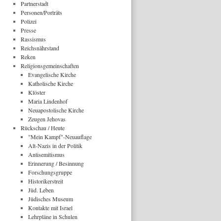
Partnerstadt
Personen/Porträts
Polizei
Presse
Rassismus
Reichsnährstand
Reken
Religionsgemeinschaften
Evangelische Kirche
Katholische Kirche
Klöster
Maria Lindenhof
Neuapostolische Kirche
Zeugen Jehovas
Rückschau / Heute
"Mein Kampf"-Neuauflage
Alt-Nazis in der Politik
Antisemitismus
Erinnerung / Besinnung
Forschungsgruppe
Historikerstreit
Jüd. Leben
Jüdisches Museum
Kontakte mit Israel
Lehrpläne in Schulen