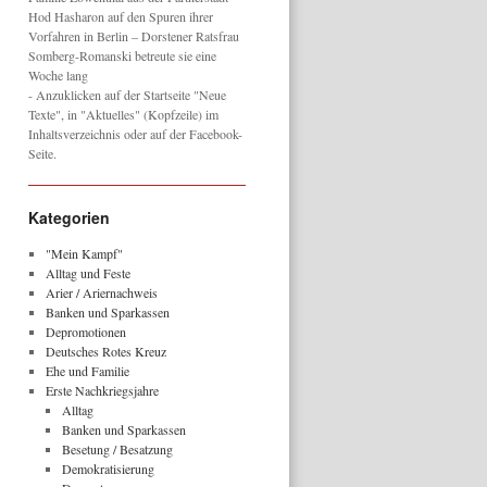
Hod Hasharon auf den Spuren ihrer
Vorfahren in Berlin – Dorstener Ratsfrau
Somberg-Romanski betreute sie eine
Woche lang
- Anzuklicken auf der Startseite "Neue
Texte", in "Aktuelles" (Kopfzeile) im
Inhaltsverzeichnis oder auf der Facebook-
Seite.
Kategorien
"Mein Kampf"
Alltag und Feste
Arier / Ariernachweis
Banken und Sparkassen
Depromotionen
Deutsches Rotes Kreuz
Ehe und Familie
Erste Nachkriegsjahre
Alltag
Banken und Sparkassen
Besetung / Besatzung
Demokratisierung