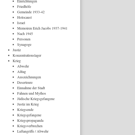
Einrichtungen
Friedhöfe
Gemeinde 1933-42
Holocaust
Israel
Memoiren Erich Jacobs 1937-1941
Nach 1945
Personen
Synagoge
Justiz
Konzentrationslager
Krieg
Abwehr
Alltag
Auszeichnungen
Deserteure
Einnahme der Stadt
Fahnen und Mythos
Jüdische Kriegsgefangene
Justiz im Krieg
Kriegsende
Kriegsgefangene
Kriegspropaganda
Kriegsverbrechen
Luftangriffe / Abwehr