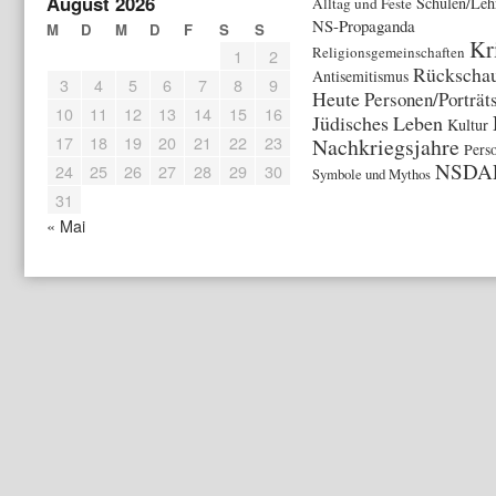
August 2026
Schulen/Leh
Alltag und Feste
NS-Propaganda
M
D
M
D
F
S
S
Kr
Religionsgemeinschaften
1
2
Rückschau
Antisemitismus
3
4
5
6
7
8
9
Heute
Personen/Porträt
10
11
12
13
14
15
16
Jüdisches Leben
Kultur
17
18
19
20
21
22
23
Nachkriegsjahre
Pers
NSDA
24
25
26
27
28
29
30
Symbole und Mythos
31
« Mai