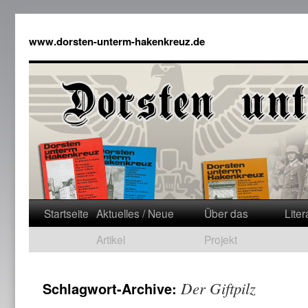
www.dorsten-unterm-hakenkreuz.de
Startseite
Aktuelles / Neue
Über das
Liter
Artikel
Projekt
Der Giftpilz
Schlagwort-Archive: