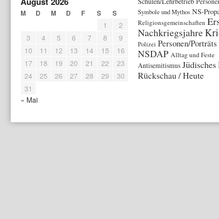
August 2026
Schulen/Lehrbetrieb
Persone
NS-Prop
Symbole und Mythos
M
D
M
D
F
S
S
Er
Religionsgemeinschaften
1
2
Kri
Nachkriegsjahre
3
4
5
6
7
8
9
Personen/Porträts
Polizei
10
11
12
13
14
15
16
NSDAP
Alltag und Feste
17
18
19
20
21
22
23
Jüdisches
Antisemitismus
Rückschau / Heute
24
25
26
27
28
29
30
31
« Mai