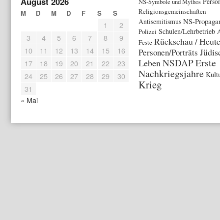
August 2026
NS-Symbole und Mythos
Perso
Religionsgemeinschaften
M
D
M
D
F
S
S
NS-Propaga
Antisemitismus
1
2
Schulen/Lehrbetrieb
Polizei
A
3
4
5
6
7
8
9
Rückschau / Heut
Feste
10
11
12
13
14
15
16
Jüdis
Personen/Porträts
Erste
NSDAP
Leben
17
18
19
20
21
22
23
Nachkriegsjahre
Kult
24
25
26
27
28
29
30
Krieg
31
« Mai