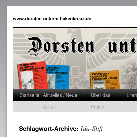
www.dorsten-unterm-hakenkreuz.de
Startseite
Aktuelles / Neue
Über das
Liter
Artikel
Projekt
Ida-Stift
Schlagwort-Archive: