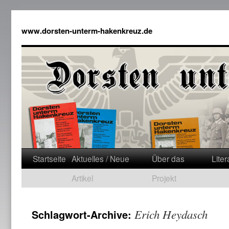
www.dorsten-unterm-hakenkreuz.de
Startseite
Aktuelles / Neue
Über das
Liter
Artikel
Projekt
Erich Heydasch
Schlagwort-Archive: