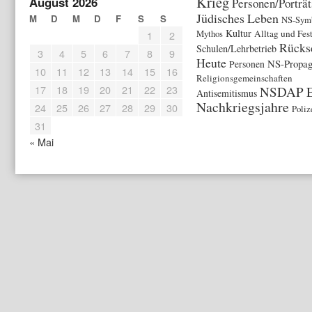
Krieg
August 2026
Personen/Porträt
Jüdisches Leben
M
D
M
D
F
S
S
NS-Symb
Kultur
Mythos
Alltag und Fes
1
2
Rücks
Schulen/Lehrbetrieb
3
4
5
6
7
8
9
Heute
NS-Propa
Personen
10
11
12
13
14
15
16
Religionsgemeinschaften
17
18
19
20
21
22
23
NSDAP
Antisemitismus
Nachkriegsjahre
24
25
26
27
28
29
30
Poliz
31
« Mai