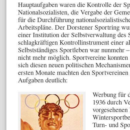
Hauptaufgaben waren die Kontrolle der Sp
Nationalsoziali­sten, die Vergabe der Geme
für die Durchführung national­sozialistis
Arbeits­pläne. Der Dorstener Sportring wu
einer Institution der Selbstverwaltung des
schlag­kräftigen Kontrollinstrument einer al
Selbstständiges Sportleben war nunmehr – 
nicht mehr möglich. Sportvereine konnten 
sich diesen neuen politi­schen Mechanismen
ersten Monate machten den Sportvereinen 
Aufgaben deut­lich:
Werbung für d
1936 durch Ve
vorgesehenen 
Wintersportbe
Turn- und Spor