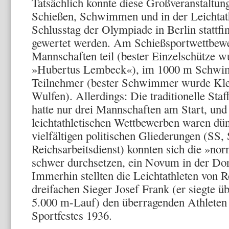
Tatsächlich konnte diese Großveranstaltun
Schießen, Schwimmen und in der Leichtath
Schlusstag der Olympiade in Berlin stattfi
gewertet werden. Am Schießsport­wettbew
Mannschaften teil (bester Einzelschütze 
»Hubertus Lembeck«), im 1000 m Schwim­
Teilnehmer (bester Schwimmer wurde Klei
Wulfen). Allerdings: Die traditionelle St
hatte nur drei Mannschaften am Start, und
leichtathletischen Wettbe­werben waren dü
vielfältigen politischen Gliederungen (SS,
Reichsarbeitsdienst) konnten sich die »no
schwer durchsetzen, ein Novum in der Dor
Immerhin stell­ten die Leichtathleten von
dreifachen Sieger Josef Frank (er siegte 
5.000 m-Lauf) den überragenden Athleten 
Sportfestes 1936.