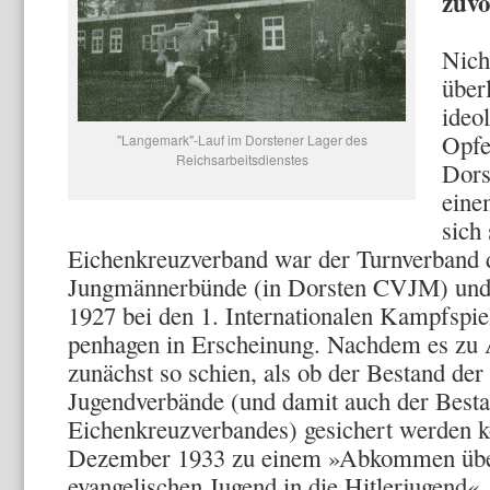
zuvo
Nich
über
ideo
Opfe
"Langemark"-Lauf im Dorstener Lager des
Reichsarbeitsdienstes
Dors
eine
sich 
Eichenkreuzverband war der Turnverband 
Jungmännerbünde (in Dorsten CVJM) und tr
1927 bei den 1. Inter­nationalen Kampfsp
penhagen in Erscheinung. Nachdem es zu 
zunächst so schien, als ob der Bestand der
Jugendverbände (und damit auch der Best
Eichenkreuzverbandes) gesichert werden k
Dezember 1933 zu einem »Abkommen über 
evangelischen Jugend in die Hitlerjugend«