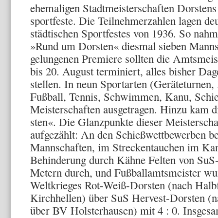
ehemaligen Stadtmeister­schaften Dorstens 
sportfeste. Die Teilnehmerzahlen lagen de
städtischen Sportfe­stes von 1936. So nahme
»Rund um Dorsten« diesmal sieben Mann­sc
gelungenen Premiere sollten die Amtsmeis
bis 20. Au­gust terminiert, alles bisher D
stellen. In neun Sportarten (Gerä­teturnen, 
Fußball, Tennis, Schwimmen, Kanu, Schieß
Meisterschaften ausgetra­gen. Hinzu kam 
sten«. Die Glanzpunkte dieser Meisterscha
aufgezählt: An den Schießwettbewerben bet
Mannschaften, im Streckentauchen im Ka­na
Behinderung durch Kähne Felten von SuS-
Metern durch, und Fußballamtsmeister wu
Weltkrieges Rot-Weiß-Dorsten (nach Halbf
Kirchhellen) über SuS Her­vest-Dorsten (n
über BV Holsterhausen) mit 4 : 0. Insgesa