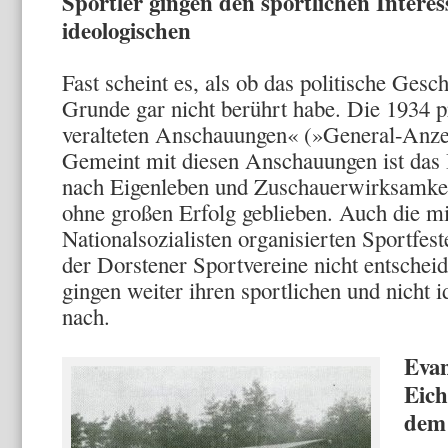
Sportler gingen den sportlichen Interes
ideologischen
Fast scheint es, als ob das politische Gesc
Grunde gar nicht berührt habe. Die 1934 
ver­alteten Anschauungen« (»General-Anze
Gemeint mit diesen An­schauungen ist das 
nach Eigenleben und Zuschauerwirk­samkeit
ohne großen Erfolg geblieben. Auch die m
Nationalsozialisten organisier­ten Sportfes
der Dorstener Sportvereine nicht entschei
gingen weiter ihren sportlichen und nicht i
nach.
Evan
Eic
dem 