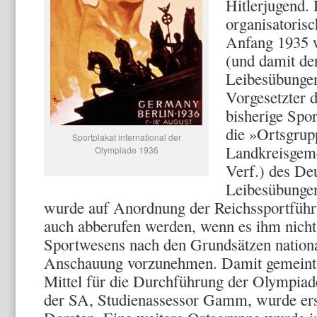
Hitlerjugend.
organisatoris
Anfang 1935 w
(und damit de
Leibesübungen
Vorgesetzter 
bisherige Spo
die »Ortsgrup
Sportplakat international der
Landkreisgeme
Olympiade 1936
Verf.) des De
Leibesübun­ge
wurde auf An­ordnung der Reichssportführ
auch abberufen werden, wenn es ihm nicht
Sportwe­sens nach den Grundsätzen national
Anschauung vorzunehmen. Damit ge­meint
Mittel für die Durchführung der Olympiad
der SA, Studienassessor Gamm, wurde ers