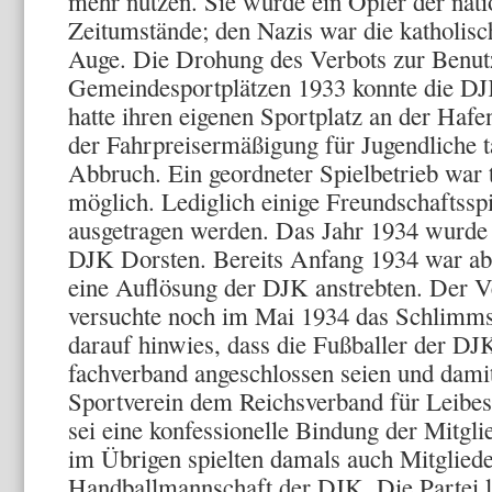
mehr nutzen. Sie wurde ein Opfer der natio
Zeitumstände; den Nazis war die katholis
Auge. Die Drohung des Verbots zur Benut
Gemeindesportplätzen 1933 konnte die DJK
hatte ihren eigenen Sportplatz an der Hafe
der Fahrpreiser­mäßigung für Jugendliche t
Abbruch. Ein geordneter Spiel­betrieb war
möglich. Lediglich einige Freundschaftsspi
ausgetragen werden. Das Jahr 1934 wurde 
DJK Dorsten. Bereits Anfang 1934 war ab­
eine Auflösung der DJK anstrebten. Der V
versuchte noch im Mai 1934 das Schlimm
darauf hinwies, dass die Fußballer der DJK
fachverband angeschlossen seien und damit
Sportverein dem Reichsver­band für Leibe
sei eine konfessionelle Bindung der Mitgli
im Übrigen spiel­ten damals auch Mitgliede
Handballmannschaft der DJK. Die Partei li