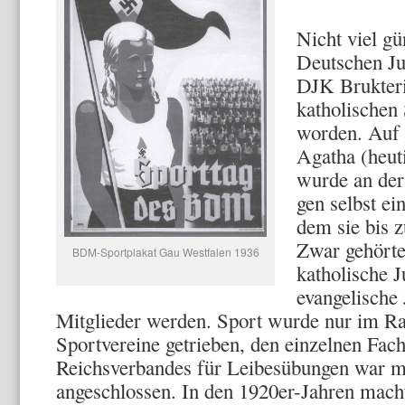
Nicht viel gü
Deutschen Ju
DJK Brukteri
katholischen 
worden. Auf 
Agatha (heut
wurde an der
gen selbst ei
dem sie bis 
Zwar gehörte
BDM-Sportplakat Gau Westfalen 1936
katholische J
evangelische
Mitglieder werden. Sport wurde nur im 
Sportvereine getrieben, den einzel­nen Fa
Reichsverbandes für Leibesübungen war ma
angeschlossen. In den 1920er-Jahren machte