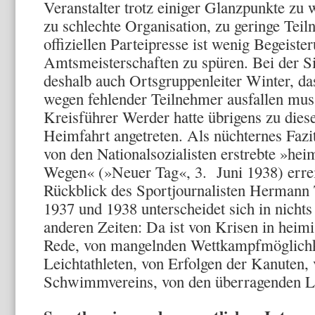
Veranstalter trotz einiger Glanzpunkte zu 
zu schlechte Organisation, zu ge­ringe Tei
offiziel­len Parteipresse ist wenig Begeiste
Amtsmeisterschaften zu spüren. Bei der S
deshalb auch Ortsgruppenleiter Winter, das
wegen fehlender Teilnehmer ausfal­len mus
Kreisführer Werder hatte übrigens zu dies
Heimfahrt angetreten. Als nüchternes Fazit
von den Nationalsozialisten erstrebte »hei
Wegen« (»Neuer Tag«, 3. Juni 1938) erreic
Rückblick des Sportjournalisten Her­mann 
1937 und 1938 unterscheidet sich in nichts
anderen Zeiten: Da ist von Krisen in heim
Rede, von mangelnden Wettkampfmöglichke
Leichtathleten, von Erfolgen der Kanuten,
Schwimmver­eins, von den überragenden L