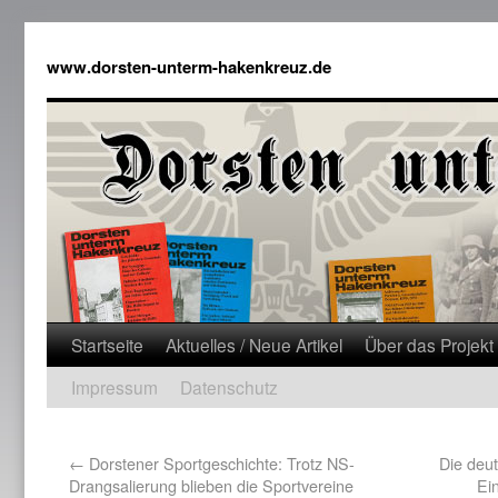
www.dorsten-unterm-hakenkreuz.de
Startseite
Aktuelles / Neue Artikel
Über das Projekt
Impressum
Datenschutz
←
Dorstener Sportgeschichte: Trotz NS-
Die deut
Drangsalierung blieben die Sportvereine
Ei