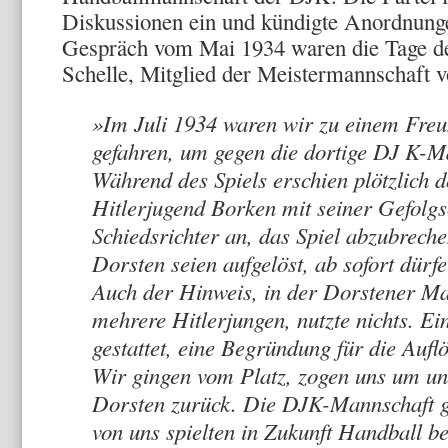
Diskussio­nen ein und kündigte Anordnun
Gespräch vom Mai 1934 waren die Tage de
Schelle, Mit­glied der Meistermannschaft vo
»Im Juli 1934 waren wir zu einem Freun
gefahren, um ge­gen die dortige DJ K-Ma
Während des Spiels erschien plötzlich 
Hitlerjugend Borken mit seiner Gefolgs
Schiedsrichter an, das Spiel abzubrec
Dorsten seien aufge­löst, ab sofort dürf
Auch der Hinweis, in der Dorste­ner M
meh­rere Hitlerjungen, nutzte nichts. Ei
gestattet, eine Be­gründung für die Aufl
Wir gingen vom Platz, zogen uns um un
Dorsten zurück. Die DJK-Mannschaft ga
von uns spielten in Zukunft Handball b