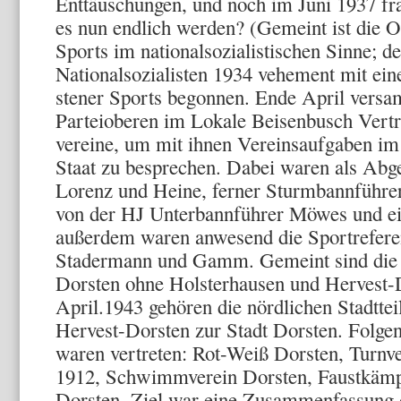
Enttäuschungen, und noch im Juni 1937 fra
es nun endlich werden? (Gemeint ist die O
Sports im nationalsozialistischen Sinne; de
Nationalsozialisten 1934 ve­hement mit ei
stener Sports begonnen. Ende April versa
Parteioberen im Lokale Beisenbusch Vertre
vereine, um mit ihnen Vereinsaufgaben im 
Staat zu besprechen. Dabei waren als Ab
Lorenz und Heine, ferner Sturmbannführe
von der HJ Unterbannführer Möwes und ei
außerdem waren anwesend die Sportrefere
Stadermann und Gamm. Gemeint sind die S
Dorsten ohne Holsterhausen und Hervest-D
April.1943 gehören die nördlichen Stadtte
Hervest-Dorsten zur Stadt Dorsten. Fol­ge
waren vertre­ten: Rot-Weiß Dorsten, Turnv
1912, Schwimmverein Dorsten, Faustkämp
Dor­sten. Ziel war eine Zusammenfassung 