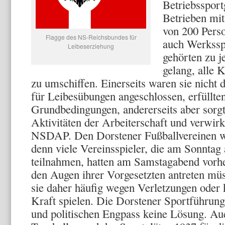
Betriebssport
Be­trieben mi
von 200 Pers
Flagge des NS-Reichsbundes für
auch Werkssp
Leibeserziehung
gehör­ten zu 
gelang, alle 
zu umschif­fen. Einerseits waren sie nich
für Leibesübungen ange­schlossen, erfüllten
Grundbedingungen, andererseits aber sorgte
Aktivitäten der Arbeiterschaft und verwirk
NSDAP. Den Dorstener Fußball­vereinen w
denn viele Vereinsspieler, die am Sonntag 
teilnahmen, hatten am Samstagabend vorher
den Augen ihrer Vorgesetzten antreten mü
sie daher häu­fig wegen Verletzungen oder 
Kraft spielen. Die Dorstener Sportführung 
und politischen Engpass keine Lösung. Au