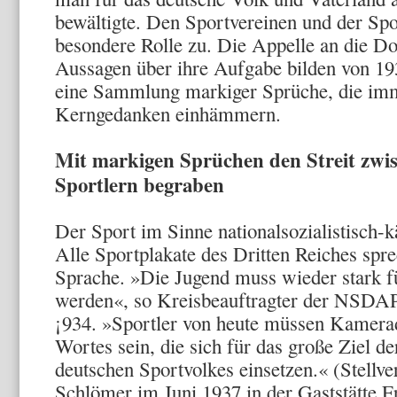
bewältigte. Den Sportvereinen und der Spor
beson­dere Rolle zu. Die Appelle an die Do
Aussagen über ihre Aufgabe bil­den von 1
eine Sammlung markiger Sprüche, die imm
Kerngedanken einhäm­mern.
Mit markigen Sprüchen den Streit zwi
Sportlern begraben
Der Sport im Sinne national­sozialistisch-
Alle Sportplakate des Dritten Reiches spre
Sprache. »Die Jugend muss wieder stark f
werden«, so Kreisbeauf­tragter der NSDA
¡934. »Sportler von heute müssen Kamera
Wortes sein, die sich für das große Ziel de
deutschen Sportvolkes einsetzen.« (Stellve
Schlömer im Juni 1937 in der Gaststätte F