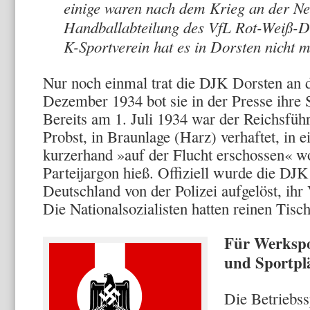
einige waren nach dem Krieg an der N
Handballabteilung des VfL Rot-Weiß-Do
K-Sport­verein hat es in Dorsten nicht m
Nur noch einmal trat die DJK Dorsten an d
Dezember 1934 bot sie in der Presse ihre 
Bereits am 1. Juli 1934 war der Reichsfüh
Probst, in Braunlage (Harz) verhaftet, in 
kurzerhand »auf der Flucht er­schossen« wo
Par­teijargon hieß. Offiziell wurde die DJ
Deutschland von der Poli­zei aufgelöst, i
Die Nationalsozialisten hatten reinen Tisc
Für Werkspo
und Sportplä
Die Betriebss