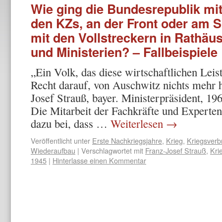
Wie ging die Bundesrepublik mit
den KZs, an der Front oder am 
mit den Vollstreckern in Rathäu
und Ministerien? – Fallbeispiele
„Ein Volk, das diese wirtschaftlichen Leist
Recht darauf, von Auschwitz nichts mehr 
Josef Strauß, bayer. Ministerpräsident, 
Die Mitarbeit der Fachkräfte und Experten
dazu bei, dass …
Weiterlesen
→
Veröffentlicht unter
Erste Nachkriegsjahre
,
Krieg
,
Kriegsverb
Wiederaufbau
|
Verschlagwortet mit
Franz-Josef Strauß
,
Kri
1945
|
Hinterlasse einen Kommentar