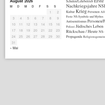
Erste
August 2026
Schulen/Lehrbetrieb
Nachkriegsjahre
NS
M
D
M
D
F
S
S
Krieg
1
2
Kultur
Personen
All
Feste
NS-Symbole und Mythos
3
4
5
6
7
8
9
Personen/P
Antisemitismus
10
11
12
13
14
15
16
Jüdisches Leben
Polizei
17
18
19
20
21
22
23
Rückschau / Heute
NS-
24
25
26
27
28
29
30
Propaganda
Religionsgemein
31
« Mai