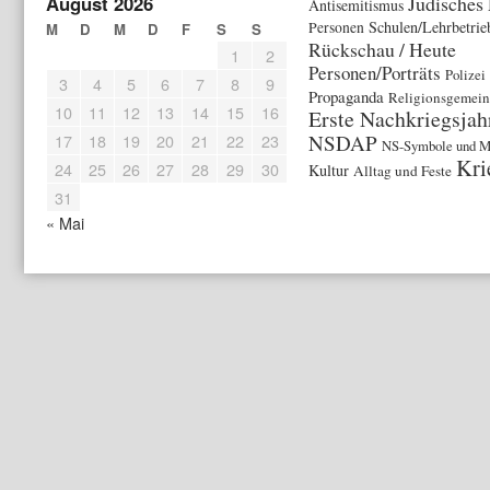
August 2026
Jüdisches
Antisemitismus
Schulen/Lehrbetrie
Personen
M
D
M
D
F
S
S
Rückschau / Heute
1
2
Personen/Porträts
Polizei
3
4
5
6
7
8
9
Propaganda
Religionsgemein
10
11
12
13
14
15
16
Erste Nachkriegsjah
17
18
19
20
21
22
23
NSDAP
NS-Symbole und M
Kri
24
25
26
27
28
29
30
Kultur
Alltag und Feste
31
« Mai