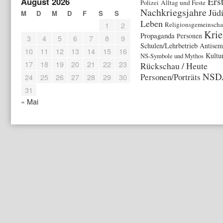
Ers
August 2026
Polizei
Alltag und Feste
Nachkriegsjahre
Jüd
M
D
M
D
F
S
S
Leben
1
2
Religionsgemeinscha
Krie
Propaganda
Personen
3
4
5
6
7
8
9
Schulen/Lehrbetrieb
Antisem
10
11
12
13
14
15
16
Kultu
NS-Symbole und Mythos
17
18
19
20
21
22
23
Rückschau / Heute
NSD
Personen/Porträts
24
25
26
27
28
29
30
31
« Mai