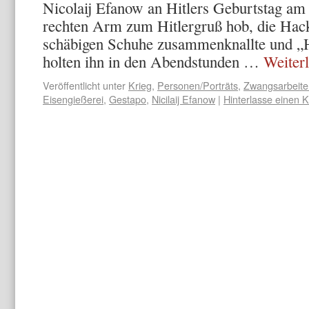
Nicolaij Efanow an Hitlers Geburtstag am 
rechten Arm zum Hitlergruß hob, die Hack
schäbigen Schuhe zusammenknallte und „He
holten ihn in den Abendstunden …
Weiter
Veröffentlicht unter
Krieg
,
Personen/Porträts
,
Zwangsarbeiter
Eisengießerei
,
Gestapo
,
Nicilaij Efanow
|
Hinterlasse einen