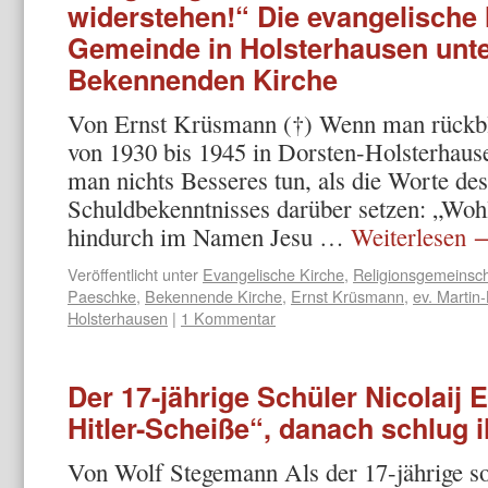
widerstehen!“ Die evangelische 
Gemeinde in Holsterhausen unter
Bekennenden Kirche
Von Ernst Krüsmann (†) Wenn man rückbli
von 1930 bis 1945 in Dorsten-Holsterhaus
man nichts Besseres tun, als die Worte des
Schuldbekenntnisses darüber setzen: „Woh
hindurch im Namen Jesu …
Weiterlesen
Veröffentlicht unter
Evangelische Kirche
,
Religionsgemeinsc
Paeschke
,
Bekennende Kirche
,
Ernst Krüsmann
,
ev. Martin
Holsterhausen
|
1 Kommentar
Der 17-jährige Schüler Nicolaij E
Hitler-Scheiße“, danach schlug ih
Von Wolf Stegemann Als der 17-jährige s