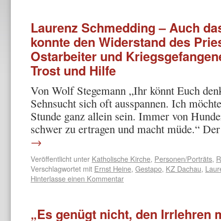
Laurenz Schmedding – Auch das 
konnte den Widerstand des Pries
Ostarbeiter und Kriegsgefangen
Trost und Hilfe
Von Wolf Stegemann „Ihr könnt Euch denke
Sehnsucht sich oft ausspannen. Ich möchte
Stunde ganz allein sein. Immer von Hunder
schwer zu ertragen und macht müde.“ De
→
Veröffentlicht unter
Katholische Kirche
,
Personen/Porträts
,
R
Verschlagwortet mit
Ernst Heine
,
Gestapo
,
KZ Dachau
,
Laur
Hinterlasse einen Kommentar
„Es genügt nicht, den Irrlehren 