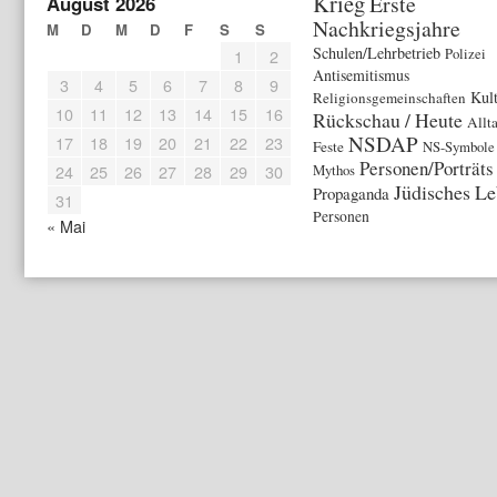
Krieg
Erste
August 2026
Nachkriegsjahre
M
D
M
D
F
S
S
Schulen/Lehrbetrieb
Polizei
1
2
Antisemitismus
3
4
5
6
7
8
9
Kul
Religionsgemeinschaften
10
11
12
13
14
15
16
Rückschau / Heute
Allt
NSDAP
17
18
19
20
21
22
23
Feste
NS-Symbole
Personen/Porträts
24
25
26
27
28
29
30
Mythos
Jüdisches L
Propaganda
31
Personen
« Mai