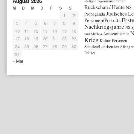
August 2026
Religionsgemeinschaften
Rückschau / Heute
NS-
M
D
M
D
F
S
S
Jüdisches L
Propaganda
1
2
Erst
Personen/Porträts
3
4
5
6
7
8
9
Nachkriegsjahre
NS-S
10
11
12
13
14
15
16
Antisemitismus
und Mythos
17
18
19
20
21
22
23
Krieg
Kultur
Personen
24
25
26
27
28
29
30
Schulen/Lehrbetrieb
Alltag u
Polizei
31
« Mai