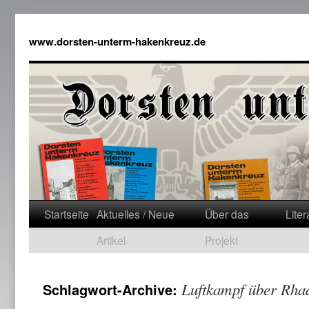
www.dorsten-unterm-hakenkreuz.de
Startseite
Aktuelles / Neue
Über das
Liter
Artikel
Projekt
Luftkampf über Rha
Schlagwort-Archive: