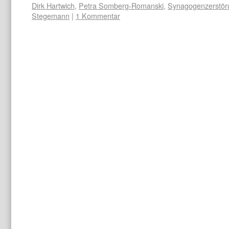
Dirk Hartwich
,
Petra Somberg-Romanski
,
Synagogenzerstör
Stegemann
|
1 Kommentar