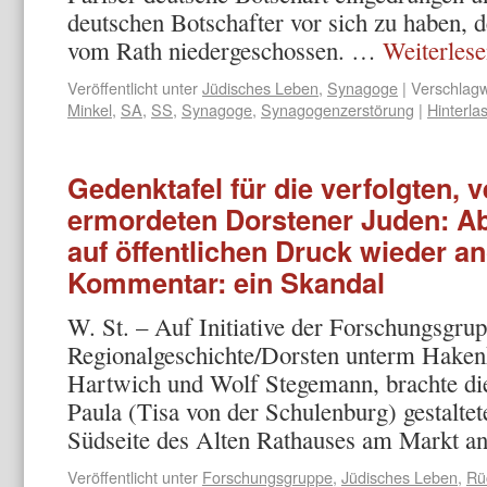
deutschen Botschafter vor sich zu haben, 
vom Rath niedergeschossen. …
Weiterles
Veröffentlicht unter
Jüdisches Leben
,
Synagoge
|
Verschlagw
Minkel
,
SA
,
SS
,
Synagoge
,
Synagogenzerstörung
|
Hinterl
Gedenktafel für die verfolgten, 
ermordeten Dorstener Juden: Ab
auf öffentlichen Druck wieder a
Kommentar: ein Skandal
W. St. – Auf Initiative der Forschungsgru
Regionalgeschichte/Dorsten unterm Hakenk
Hartwich und Wolf Stegemann, brachte die
Paula (Tisa von der Schulenburg) gestaltet
Südseite des Alten Rathauses am Markt 
Veröffentlicht unter
Forschungsgruppe
,
Jüdisches Leben
,
Rü