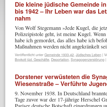
Die kleine jüdische Gemeinde i
bis 1942 – Ihr Leben war das Le
nahm
Von Wolf Stegemann »Jede Kugel, die jetz
Polizeipistole geht, ist meine Kugel. Wen
habe ich gemor­det, das alles habe ich bef
Maßnahmen werden nicht ange­kränkelt s
Veröffentlicht unter
Gemeinde 1933-42
,
Jüdisches Leben
|
V
Boykott jüd. Geschäfte
,
Deportation
,
Synagogenzerstörung
|
Dorstener verwüsteten die Syna
Wiesenstraße – Verführte Jugen
9. November 1938. In Deutschland brannt
Tage zuvor war der 17-jährige Herschel G
Pariser deutsche Botschaft eingedrungen u