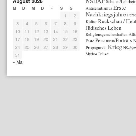
NSDAP
August 2026
Schulen/Lehrbetr
Erste
M
D
M
D
F
S
S
Antisemitismus
Nachkriegsjahre
1
2
Pers
Rückschau / Heu
Kultur
3
4
5
6
7
8
9
Jüdisches Leben
10
11
12
13
14
15
16
Religionsgemeinschaften
Allt
17
18
19
20
21
22
23
Personen/Porträts
N
Feste
Krieg
24
25
26
27
28
29
30
Propaganda
NS-Sym
Mythos
Polizei
31
« Mai