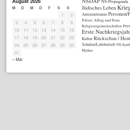
NSDAP
August 2026
NS-Propaganda
Krie
Jüdisches Leben
M
D
M
D
F
S
S
Personen/P
Antisemitismus
1
2
Polizei
Alltag und Feste
3
4
5
6
7
8
9
Religionsgemeinschaften
Per
10
11
12
13
14
15
16
Erste Nachkriegsjah
17
18
19
20
21
22
23
Rückschau / Heu
Kultur
Schulen/Lehrbetrieb
24
25
26
27
28
29
30
NS-Symb
Mythos
31
« Mai