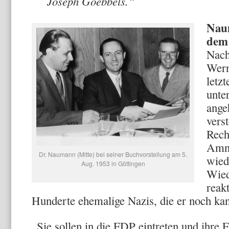
Joseph Goebbels.“
Naum
dem 
Nach
Wern
letz
unte
ange
vers
Rech
Amne
Dr. Naumann (Mitte) bei seiner Buchvorstellung am 5.
wied
Aug. 1953 in Göttingen
Wiede
reak
Hunderte ehemalige Nazis, die er noch kan
„Sie sollen in die FDP eintreten und ihre 