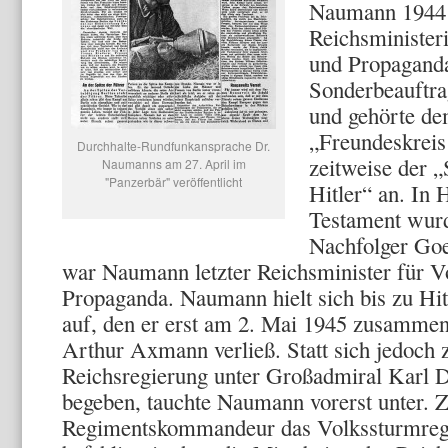
Naumann 1944 
Reichsminister
und Propaganda
Sonderbeauftra
und gehörte de
„Freundeskreis
Durchhalte-Rundfunkansprache Dr.
zeitweise der 
Naumanns am 27. April im
"Panzerbär" veröffentlicht
Hitler“ an. In 
Testament wu
Nachfolger Goe
war Naumann letzter Reichsminister für V
Propaganda. Naumann hielt sich bis zu Hi
auf, den er erst am 2. Mai 1945 zusamme
Arthur Axmann verließ. Statt sich jedoch 
Reichsregierung unter Großadmiral Karl D
begeben, tauchte Naumann vorerst unter. 
Regimentskommandeur das Volkssturmreg