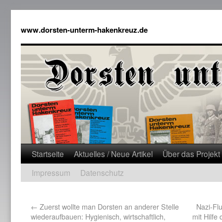
www.dorsten-unterm-hakenkreuz.de
Startseite
Aktuelles / Neue Artikel
Über das Projekt
Impressum
Datenschutz
←
Zuerst wollte man Dorsten an anderer Stelle
Nazi-Fl
wiederaufbauen: Hygienisch, wirtschaftlich,
mit Hilfe