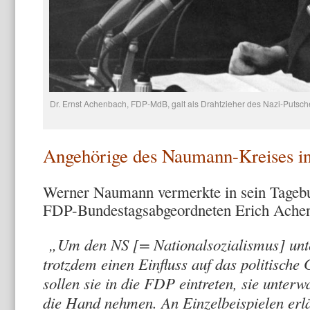
Dr. Ernst Achenbach, FDP-MdB, galt als Drahtzieher des Nazi-Putsche
Angehörige des Naumann-Kreises i
Werner Naumann vermerkte in sein Tageb
FDP-Bundestagsabgeordneten Erich Achenba
„Um den NS [= Nationalsozialismus] unt
trotzdem einen Einfluss auf das politische
sollen sie in die FDP eintreten, sie unter
die Hand nehmen. An Einzelbeispielen erläu