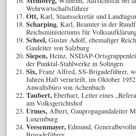
Meinberg,
Wilhelm, Aufsichtsrat bei 
Wehrwirtschaftsführer
Ott,
Karl, Staatssekretär und Landtagsm
Scharping
, Karl, Beamter in der Rund
Reichsministeriums für Volksaufklärun
Scheel,
Gustav Adolf, ehemaliger Reich
Gauleiter von Salzburg
Siepen,
Heinz, NSDAP-Ortsgruppenleite
der Punktal-Stahlwerke in Solingen
Six,
Franz Alfred, SS-Brigadeführer, 
Jahren Haft verurteilt, im Oktober 1952
Anwaltsbüro von Achenbach
Taubert,
Eberhart, Leiter eines „Refer
am Volksgerichtshof
Urmes,
Albert, Gaupropagandaleiter Mo
Luxemburg
Veesenmayer,
Edmund, Generalbevollmä
Brigadeführer