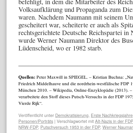
befehligt, in dem die Mitarbeiter des Reic
Volksaufklärung und Propaganda zum Die
waren. Nachdem Naumann mit seinem Ums
gescheitert war, scheiterte er auch als Spi
rechtsgerichtete Deutsche Reichspartei in
wurde Werner Naumann Direktor des Busc
Lüdenscheid, wo er 1982 starb.
___________________________________
Quellen:
Peter Maxwill in SPIEGEL. – Kristian Buchna: „Na
Friedrich Middelhauve und die nordrhein-westfälische FDP 
München 2010. – Wikipedia, Online-Enzyklopädie (2013). –
verarbeitete den Stoff dieses Putsch-Versuchs in der FDP 1
Vierde Rijk“
.
Veröffentlicht unter
Demokratisierung
,
Erste Nachkriegsjahre
Personen/Porträts
| Verschlagwortet mit
Alt-Nazis in der FDP
NRW-FDP
,
Putschversuch 1953 in der FDP
,
Werner Nauma