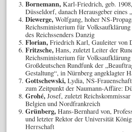
Bornemann,
Karl-Friedrich, geb. 1908
Düsseldorf, danach Herausgeber eines 
Diewerge,
Wolfgang, hoher NS-Propaga
Reichsministerium für Volksaufklärung
des Reichssenders Danzig
Florian,
Friedrich Karl, Gauleiter von 
Fritzsche,
Hans, zuletzt Leiter der Run
Reichsministerium für Volksaufklärung
Großdeutschen Rundfunk der „Beauftragt
Gestaltung“, in Nürnberg angeklagter H
Gottschewski,
Lydia, NS-Frauenschaft
zum Zeitpunkt der Naumann-Affäre: Dü
Grohé,
Josef, zuletzt Reichskommissar 
Belgien und Nordfrankreich
Grünberg,
Hans-Bernhard von, Profess
und letzter Rektor der Universität Köni
Herrschaft