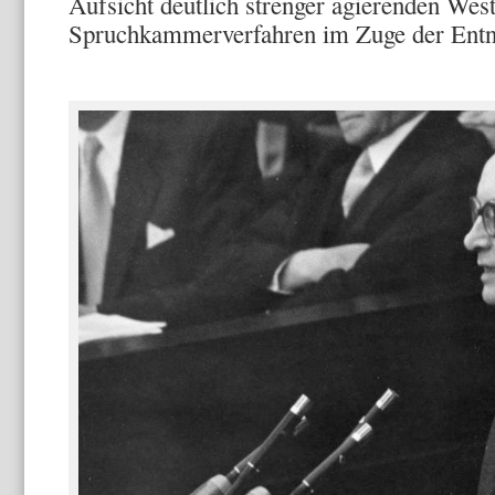
Aufsicht deutlich strenger agierenden Wes
Spruchkammerverfahren im Zuge der Entna