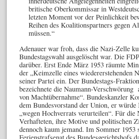
innerdeutsche Angelegenheiten eingreif
britische Oberkommissar in Westdeuts
letzten Moment vor der Peinlichkeit be
Reihen des Koalitionspartners gegen Al
müssen.“
Adenauer war froh, dass die Nazi-Zelle ku
Bundestagswahl ausgelöscht war. Die FDP
darüber. Erst Ende März 1953 räumte Mini
der „Keimzelle eines wiedererstehenden N
seiner Partei ein. Der Bundestags-Frakti
bezeichnete die Naumann-Verschwörung a
von Machtübernahme“. Bundeskanzler Kon
dem Bundesvorstand der Union, er würde
„wegen Hochverrats verurteilen“. Für die
Verhafteten, ihre Motive und politischen Zi
dennoch kaum jemand. Im Sommer 1953 ste
Ferienstrafsenat des Bundesgerichtshofs d