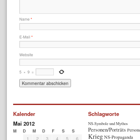
Name
*
E-Mail
*
Website
5
×
9
=
Kalender
Schlagworte
Mai 2012
NS-Symbole und Mythos
Personen/Porträts
Person
M
D
M
D
F
S
S
Krieg
NS-Propaganda
1
2
3
4
5
6