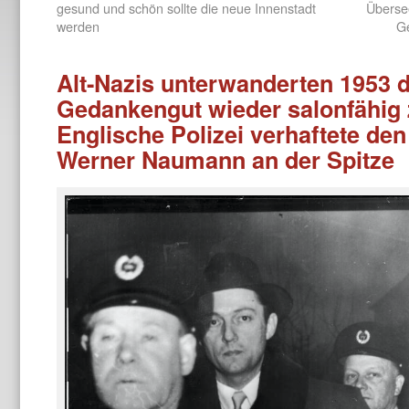
gesund und schön sollte die neue Innenstadt
Übersee
werden
Ge
Alt-Nazis unterwanderten 1953
Gedankengut wieder salonfähig
Englische Polizei verhaftete den
Werner Naumann an der Spitze