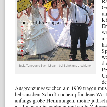
Ra
Ge
un
ic
Er
we
al
ka
Sp
we
di
Tuvia Teneboms Buch ist dann bei Suhrkamp erschienen
Pe
Un
de
Ausgrenzungszeichen am 1939 tragen muss
hebräischen Schrift nachempfundene Wort 
anfangs große Hemmungen, meine jüdisch
als Juden zu bezeichnen und sie in Zeitung