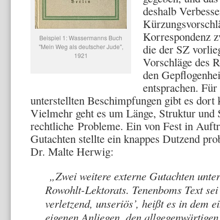
deshalb Verbesse
Kürzungsvorschl
Korrespondenz z
Beispiel 1: Wassermanns Buch
die der SZ vorlieg
"Mein Weg als deutscher Jude",
1921
Vorschläge des R
den Gepflogenhe
entsprachen. Für
unterstellten Beschimpfungen gibt es dort
Vielmehr geht es um Länge, Struktur und
rechtliche Probleme. Ein von Fest in Auft
Gutachten stellte ein knappes Dutzend pro
Dr. Malte Herwig:
„Zwei weitere externe Gutachten unter
Rowohlt-Lektorats. Tenenboms Text sei
verletzend, unseriös’, heißt es in dem 
eigenen Anliegen, den allgegenwärtigen