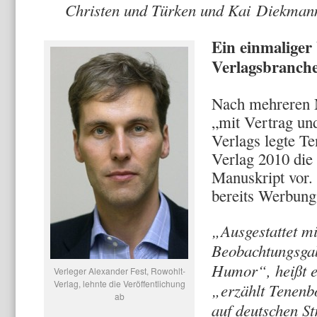
Christen und Türken und Kai Diekman
Ein einmaliger
Verlagsbranch
Nach mehreren 
„mit Vertrag un
Verlags legte 
Verlag 2010 die 
Manuskript vor. 
bereits Werbung
„Ausgestattet m
Beobachtungsga
Humor“, heißt e
Verleger Alexander Fest, Rowohlt-
Verlag, lehnte die Veröffentlichung
„erzählt Tenenb
ab
auf deutschen St