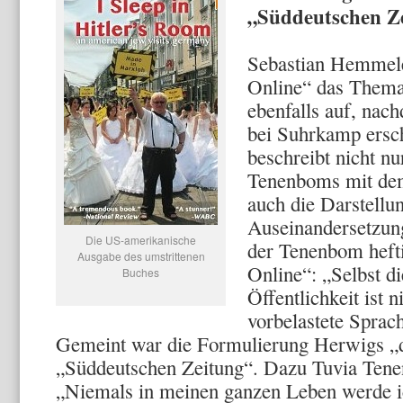
„Süddeutschen Z
Sebastian Hemmeleh
Online“ das Thema
ebenfalls auf, na
bei Suhrkamp ersc
beschreibt nicht n
Tenenboms mit dem
auch die Darstellu
Auseinandersetzung
Die US-amerikanische
der Tenenbom hefti
Ausgabe des umstrittenen
Online“: „Selbst di
Buches
Öffentlichkeit ist n
vorbelastete Sprac
Gemeint war die Formulierung Herwigs „
„Süddeutschen Zeitung“. Dazu Tuvia Tene
„Niemals in meinen ganzen Leben werde i