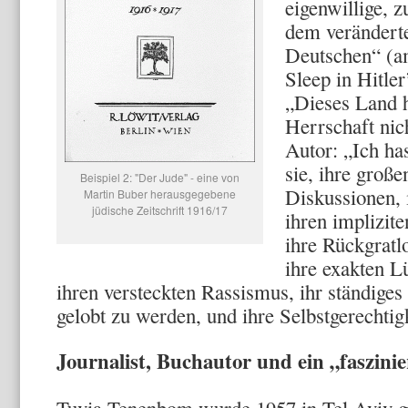
eigenwillige, z
dem veränderte
Deutschen“ (am
Sleep in Hitle
„Dieses Land ha
Herrschaft nic
Autor: „Ich ha
sie, ihre groß
Beispiel 2: "Der Jude" - eine von
Diskussionen, i
Martin Buber herausgegebene
jüdische Zeitschrift 1916/17
ihren implizite
ihre Rückgratlo
ihre exakten Lü
ihren versteckten Rassismus, ihr ständiges
gelobt zu werden, und ihre Selbstgerechtig
Journalist, Buchautor und ein „faszin