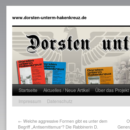
www.dorsten-unterm-hakenkreuz.de
Startseite
Aktuelles / Neue Artikel
Über das Projekt
Impressum
Datenschutz
←
Welche aggressive Formen gibt es unter dem
O
Begriff „Antisemitismus“? Die Rabbinerin D.
Genera