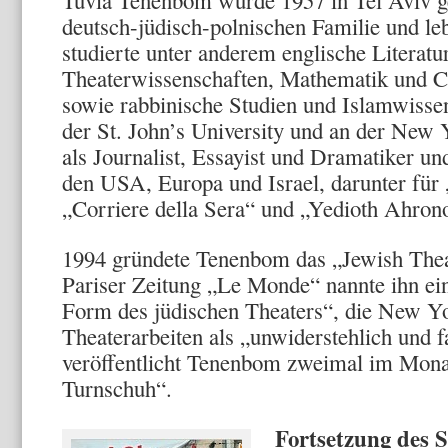
Tuvia Tenenbom wurde 1957 in Tel Aviv g
deutsch-jüdisch-polnischen Familie und le
studierte unter anderem englische Literatu
Theaterwissenschaften, Mathematik und 
sowie rabbinische Studien und Islamwisse
der St. John’s University und an der New Y
als Journalist, Essayist und Dramatiker und
den USA, Europa und Israel, darunter für „
„Corriere della Sera“ und „Yedioth Ahrono
1994 gründete Tenenbom das „Jewish The
Pariser Zeitung „Le Monde“ nannte ihn ei
Form des jüdischen Theaters“, die New Yo
Theaterarbeiten als „unwiderstehlich und f
veröffentlicht Tenenbom zweimal im Mona
Turnschuh“.
Fortsetzung des S