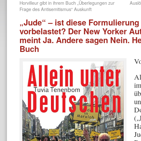
Horvilleur gibt in ihrem Buch „Überlegungen zur
Auslö
Frage des Antisemitismus“ Auskunft
„Jude“ – ist diese Formulierung
vorbelastet? Der New Yorker Au
meint Ja. Andere sagen Nein. Hef
Buch
Vo
Al
im
üb
un
Do
(„
Ha
Ju