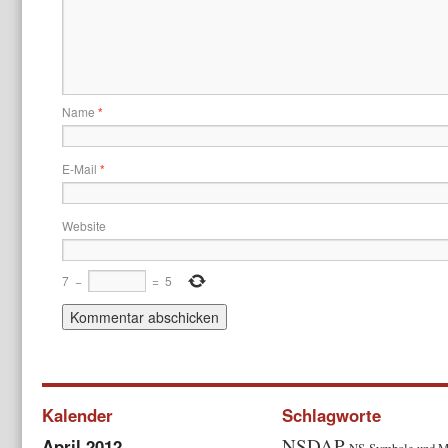
Name
*
E-Mail
*
Website
7
−
=
5
Kalender
Schlagworte
NSDAP
April 2012
NS-Symbole und M