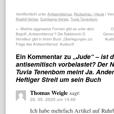
Veröffentlicht unter
Antisemitismus
,
Rückschau / Heute
| Ver
Rowhlt-Verlag
,
Suhrkamp-Verlag
,
Tuvia Tenenbom
.
←
Welche aggressive Formen gibt es unter dem
O
Begriff „Antisemitismus“? Die Rabbinerin D.
Genera
Horvilleur gibt in ihrem Buch „Überlegungen zur
Auslö
Frage des Antisemitismus“ Auskunft
Ein Kommentar zu
„Jude“ – ist 
antisemitisch vorbelastet? Der 
Tuvia Tenenbom meint Ja. Ander
Heftiger Streit um sein Buch
Thomas Weigle
sagt:
26. 05. 2020 um 14:49
Ich habe mehrfach Artikel auf Ruhr