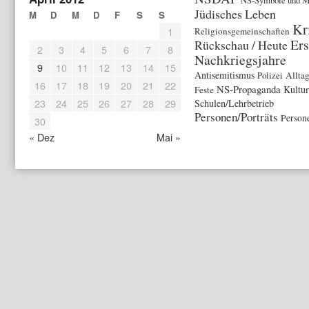
Jüdisches Leben
M
D
M
D
F
S
S
Kr
1
Religionsgemeinschaften
Ers
Rückschau / Heute
2
3
4
5
6
7
8
Nachkriegsjahre
9
10
11
12
13
14
15
Antisemitismus
Polizei
Allta
16
17
18
19
20
21
22
NS-Propaganda
Kultur
Feste
23
24
25
26
27
28
29
Schulen/Lehrbetrieb
Personen/Porträts
Person
30
« Dez
Mai »