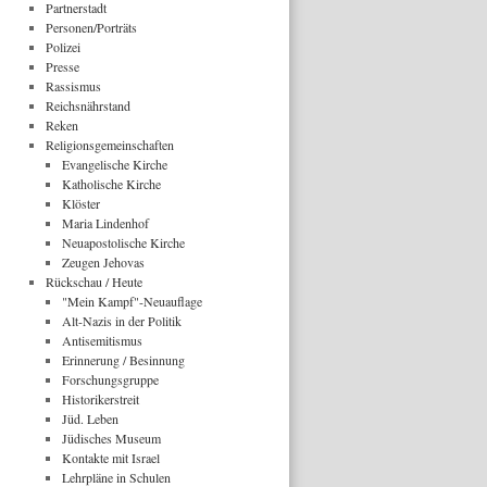
Partnerstadt
Personen/Porträts
Polizei
Presse
Rassismus
Reichsnährstand
Reken
Religionsgemeinschaften
Evangelische Kirche
Katholische Kirche
Klöster
Maria Lindenhof
Neuapostolische Kirche
Zeugen Jehovas
Rückschau / Heute
"Mein Kampf"-Neuauflage
Alt-Nazis in der Politik
Antisemitismus
Erinnerung / Besinnung
Forschungsgruppe
Historikerstreit
Jüd. Leben
Jüdisches Museum
Kontakte mit Israel
Lehrpläne in Schulen