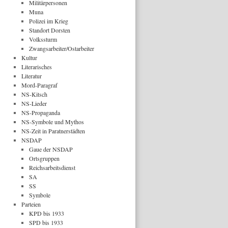
Militärpersonen
Muna
Polizei im Krieg
Standort Dorsten
Volkssturm
Zwangsarbeiter/Ostarbeiter
Kultur
Literarisches
Literatur
Mord-Paragraf
NS-Kitsch
NS-Lieder
NS-Propaganda
NS-Symbole und Mythos
NS-Zeit in Paratnerstädten
NSDAP
Gaue der NSDAP
Ortsgruppen
Reichsarbeitsdienst
SA
SS
Symbole
Parteien
KPD bis 1933
SPD bis 1933