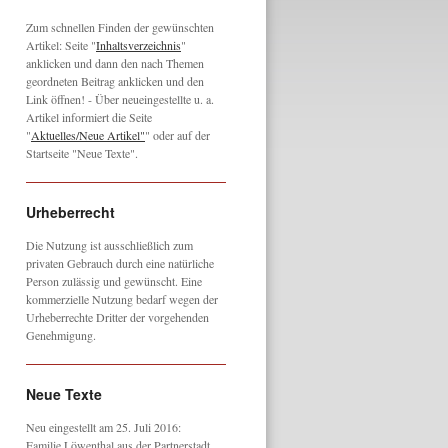
Zum schnellen Finden der gewünschten
Artikel: Seite "
Inhaltsverzeichnis
"
anklicken und dann den nach Themen
geordneten Beitrag anklicken und den
Link öffnen! - Über neueingestellte u. a.
Artikel informiert die Seite
"
Aktuelles/Neue Artikel"
" oder auf der
Startseite "Neue Texte".
Urheberrecht
Die Nutzung ist ausschließlich zum
privaten Gebrauch durch eine natürliche
Person zulässig und gewünscht. Eine
kommerzielle Nutzung bedarf wegen der
Urheberrechte Dritter der vorgehenden
Genehmigung.
Neue Texte
Neu eingestellt am 25. Juli 2016:
Familie Löwenthal aus der Partnerstadt