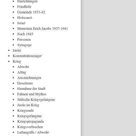
Einrichtungen
Friedhöfe
Gemeinde 1933-42
Holocaust
Israel
Memoiren Erich Jacobs 1937-1941
Nach 1945
Personen
Synagoge
Justiz
Konzentrationslager
Krieg
Abwehr
Alltag
Auszeichnungen
Deserteure
Einnahme der Stadt
Fahnen und Mythos
Jüdische Kriegsgefangene
Justiz im Krieg
Kriegsende
Kriegsgefangene
Kriegspropaganda
Kriegsverbrechen
Luftangriffe / Abwehr