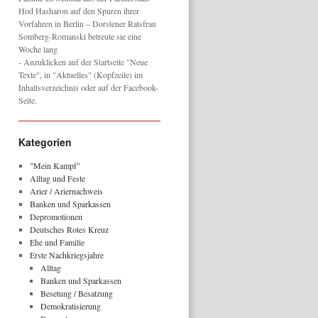
Hod Hasharon auf den Spuren ihrer
Vorfahren in Berlin – Dorstener Ratsfrau
Somberg-Romanski betreute sie eine
Woche lang
- Anzuklicken auf der Startseite "Neue
Texte", in "Aktuelles" (Kopfzeile) im
Inhaltsverzeichnis oder auf der Facebook-
Seite.
Kategorien
"Mein Kampf"
Alltag und Feste
Arier / Ariernachweis
Banken und Sparkassen
Depromotionen
Deutsches Rotes Kreuz
Ehe und Familie
Erste Nachkriegsjahre
Alltag
Banken und Sparkassen
Besetung / Besatzung
Demokratisierung