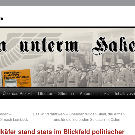
de
Über das Projekt
Literatur
Stimmen
Autoren
Links
Inhaltsverz
edert –
Das Winterhilfswerk – Spenden für den Staat, die Armen
1934 nach Lembeck
und für die frierenden Soldaten im Osten
→
lkäfer stand stets im Blickfeld politischer