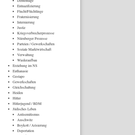
Demontage
Entnazifizierung
Flucht/Flüchtlinge
Fraternisierung
Internierung
Justiz
Kriegsverbrecherprozesse
Nürnberger Prozesse
Parteien / Gewerkschaften
Soziale Marktwirtschaft
Verwaltung
Wiederaufbau
Erziehung im NS
Euthanasie
Gestapo
Gewerkschaften
Gleichschaltung
Heiden
Hitler
Hitlerjugend / BDM
Jüdisches Leben
Antisemitismus
Auschwitz
Boykott / Arisierung
Deportation