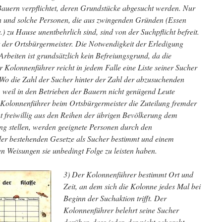
 Bauern verpflichtet, deren Grundstücke abgesucht werden. Nur
n und solche Personen, die aus zwingenden Gründen (Essen
 zu Hause unentbehrlich sind, sind von der Suchpflicht befreit.
t der Ortsbürgermeister. Die Notwendigkeit der Erledigung
Arbeiten ist grundsätzlich kein Befreiungsgrund, da die
Kolonnenführer reicht in jedem Falle eine Liste seiner Sucher
 Wo die Zahl der Sucher hinter der Zahl der abzusuchenden
, weil in den Betrieben der Bauern nicht genügend Leute
 Kolonnenführer beim Ortsbürgermeister die Zuteilung fremder
ht freiwillig aus den Reihen der übrigen Bevölkerung dem
ng stellen, werden geeignete Personen durch den
er bestehenden Gesetze als Sucher bestimmt und einem
en Weisungen sie unbedingt Folge zu leisten haben.
3) Der Kolonnenführer bestimmt Ort und
Zeit, an dem sich die Kolonne jedes Mal bei
Beginn der Suchaktion trifft. Der
Kolonnenführer belehrt seine Sucher
darüber, dass jeder, der nicht gehorcht,