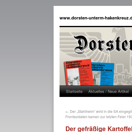
www.dorsten-unterm-hakenkreuz.
Startseite
Aktuelles / Neue Artikel
←
Der „Stahlhelm“ wird in die SA eingegli
Frontsoldaten kamen zur letzten Feier 
Der gefräßige Kartoffe