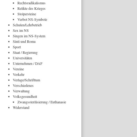
Rechtsradikalismus
Relikte des Krieges
Stolpersteine
Verbot NS-Symbole
Schulen/Lehrbetrieb
Sex im NS
Singen im NS-System
Sinti und Roma
Sport
Staat / Regierung
Universitäten
Unternehmen / DAF
Vereine
Verkehr
Verlage/Schrifttum
Verschiedenes
Verwaltung
Volksgesundheit
Zwangssterilisierung / Euthanasie
Widerstand