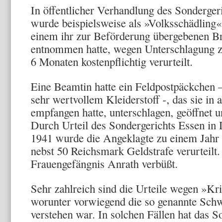
In öffentlicher Verhandlung des Sonder­ger
wurde beispiels­weise als »Volksschädling«
einem ihr zur Beförderung übergebenen B
entnommen hatte, wegen Unterschlagung zu
6 Monaten kostenpflichtig verur­teilt.
Eine Beamtin hatte ein Feldpostpäck­chen –
sehr wertvol­lem Kleiderstoff -, das sie in 
empfangen hatte, unterschlagen, geöffnet 
Durch Urteil des Sondergerichts Essen i
1941 wurde die Angeklagte zu ei­nem Jah
nebst 50 Reichsmark Geldstrafe verurteilt.
Frauengefängnis Anrath verbüßt.
Sehr zahlreich sind die Urteile wegen »Kr
worunter vorwiegend die so genannte Schw
verstehen war. In solchen Fällen hat das S