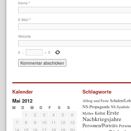
Name
*
E-Mail
*
Website
9
−
=
0
Kalender
Schlagworte
Mai 2012
Schulen/Leh
Alltag und Feste
NS-Propaganda
NS-Symbole 
M
D
M
D
F
S
S
Erste
Kultur
Mythos
1
2
3
4
5
6
Nachkriegsjahre
7
8
9
10
11
12
13
Personen/Porträts
Person
14
15
16
17
18
19
20