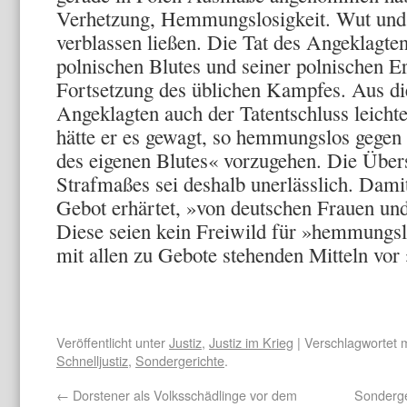
Verhetzung, Hemmungslosigkeit. Wut und 
verblassen lie­ßen. Die Tat des Angeklagten
polnischen Blutes und seiner polnischen E
Fortsetzung des üb­lichen Kampfes. Aus d
Angeklagten auch der Tatentschluss leicht
hätte er es gewagt, so hemmungslos gegen
des eigenen Blutes« vor­zugehen. Die Übe
Strafmaßes sei deshalb unerlässlich. Dami
Gebot erhärtet, »von deutschen Frauen un
Diese seien kein Freiwild für »hemmungs
mit allen zu Gebote stehenden Mitteln vor 
Veröffentlicht unter
Justiz
,
Justiz im Krieg
| Verschlagwortet 
Schnelljustiz
,
Sondergerichte
.
←
Dorstener als Volksschädlinge vor dem
Sonderge