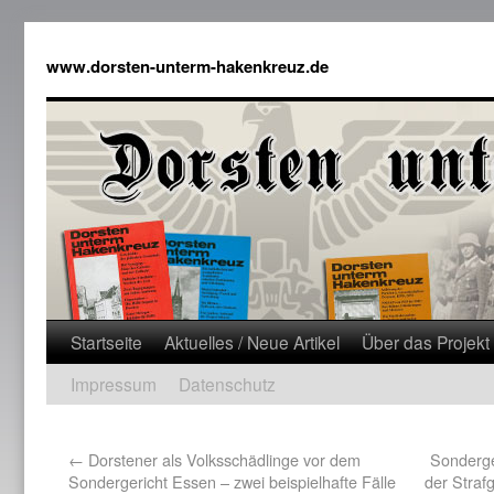
www.dorsten-unterm-hakenkreuz.de
Startseite
Aktuelles / Neue Artikel
Über das Projekt
Impressum
Datenschutz
←
Dorstener als Volksschädlinge vor dem
Sonderge
Sondergericht Essen – zwei beispielhafte Fälle
der Straf