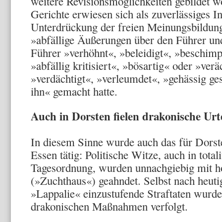
weitere Revisionsmöglichkeiten gebildet w
Gerichte erwiesen sich als zuverlässi­ges I
Unterdrückung der freien Meinungsbildung.
»abfällige Äußerungen über den Führer u
Führer »verhöhnt«, »beleidigt«, »beschimpf
»abfällig kritisiert«, »bösartig« oder »verä
»verdächtigt«, »verleumdet«, »gehässig g
ihn« gemacht hatte.
Auch in Dorsten fielen drakonische Urte
In diesem Sinne wurde auch das für Dorst
Essen tätig: Politische Witze, auch in total
Tagesordnung, wurden unnachgiebig mit ho
(»Zuchthaus«) geahndet. Selbst nach heuti
»Lappalie« einzustufende Straftaten wurd
drakonischen Maßnahmen verfolgt.