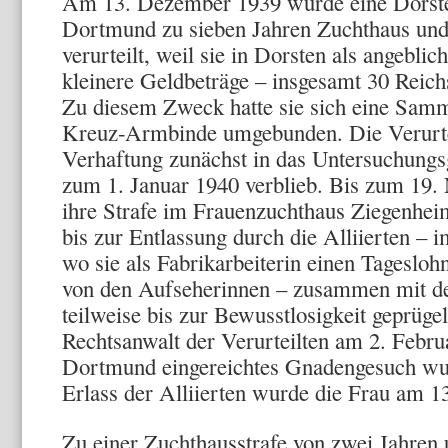
Am 13. Dezember 1939 wurde eine Dorste
Dortmund zu sieben Jahren Zuchthaus und
verurteilt, weil sie in Dorsten als angebl
kleinere Geldbeträge – insgesamt 30 Reic
Zu diesem Zweck hatte sie sich eine Sammel
Kreuz-Armbinde umgebunden. Die Verur­te
Verhaftung zunächst in das Untersuchungs
zum 1. Januar 1940 verblieb. Bis zum 19.
ihre Strafe im Frauen­zuchthaus Ziegenheim
bis zur Entlassung durch die Alliierten – 
wo sie als Fa­brikarbeiterin einen Tagesloh
von den Aufseherinnen – zusammen mit d
teil­weise bis zur Bewusstlosigkeit geprüg
Rechtsanwalt der Verurteil­ten am 2. Febr
Dortmund eingereichtes Gnadengesuch wur
Erlass der Alli­ierten wurde die Frau am 13
Zu einer Zuchthausstrafe von zwei Jah­ren