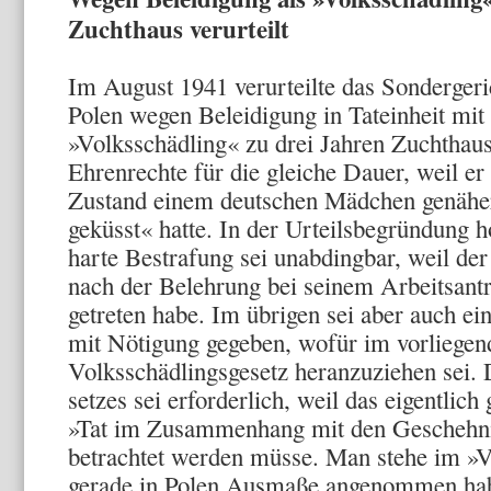
Zuchthaus verurteilt
Im August 1941 verurteilte das Sonderge­r
Polen wegen Beleidigung in Tateinheit mit
»Volksschädling« zu drei Jahren Zuchtha
Ehrenrechte für die gleiche Dauer, weil er
Zustand einem deutschen Mädchen genä­he
geküsst« hatte. In der Urteilsbegründung h
harte Bestrafung sei unabding­bar, weil de
nach der Belehrung bei seinem Arbeitsantr
getreten habe. Im üb­rigen sei aber auch ein
mit Nötigung gegeben, wofür im vor­liegen
Volksschädlingsgesetz heranzuziehen sei
setzes sei erforderlich, weil das eigentlich
»Tat im Zusammen­hang mit den Geschehnis
betrachtet werden müsse. Man stehe im »
gerade in Polen Ausmaße angenommen habe