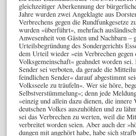
gleichzeitiger Aberkennung der bürgerlich
Jahre wurden zwei Angeklagte aus Dorsten 
Verbre­chens gegen die Rundfunkgesetze zu
wurden »überführt«, mehrfach ausländische
Anwesenheit von Gästen und Nachbarn – ge
Urteilsbegründung des Sondergerichts Ess
dem Urteil wieder »ein Verbrechen gegen 
Volksgemeinschaft« geahndet worden sei.
Sen­der sei verboten, da gerade die Mitteil
feindlichen Sender« dar­auf abgestimmt sei
Volksseele zu träufeln«. Wer sie höre, be­g
Selbstverstümmelung«; denn jede Meldung 
»einzig und allein dazu dienen, die innere 
deutschen Volkes auszuhöh­len und zu läh
sei das Verbrechen zu werten, weil die Mitt
verbreitet worden seien. Aber auch der »hö
dungen mit angehört habe, habe sich straf­