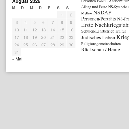
August 2026
Antisemitis
Personen
Polizei
Alltag und Feste
NS-Symbole 
M
D
M
D
F
S
S
NSDAP
Mythos
1
2
Personen/Porträts
NS-Pr
3
4
5
6
7
8
9
Erste Nachkriegsjah
10
11
12
13
14
15
16
Schulen/Lehrbetrieb
Kultur
Krie
Jüdisches Leben
17
18
19
20
21
22
23
Religionsgemeinschaften
24
25
26
27
28
29
30
Rückschau / Heute
31
« Mai