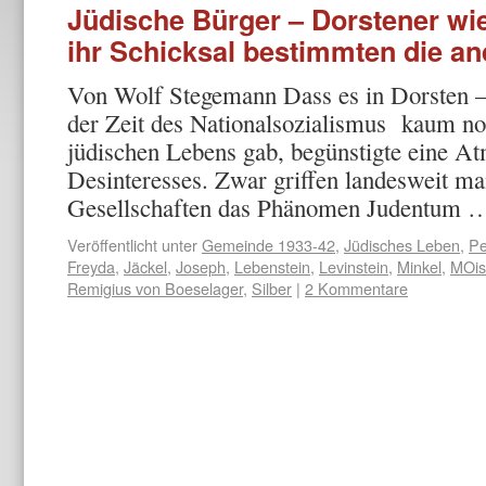
Jüdische Bürger – Dorstener wi
ihr Schicksal bestimmten die a
Von Wolf Stegemann Dass es in Dorsten –
der Zeit des Nationalsozialismus kaum no
jüdischen Lebens gab, begünstigte eine A
Desinteresses. Zwar griffen landesweit 
Gesellschaften das Phänomen Judentum
Veröffentlicht unter
Gemeinde 1933-42
,
Jüdisches Leben
,
Pe
Freyda
,
Jäckel
,
Joseph
,
Lebenstein
,
Levinstein
,
Minkel
,
MOis
Remigius von Boeselager
,
Silber
|
2 Kommentare