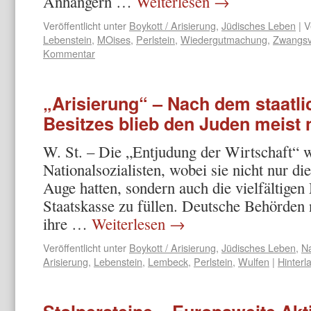
Anhängern …
Weiterlesen
→
Veröffentlicht unter
Boykott / Arisierung
,
Jüdisches Leben
|
V
Lebenstein
,
MOises
,
Perlstein
,
Wiedergutmachung
,
Zwangsv
Kommentar
„Arisierung“ – Nach dem staatl
Besitzes blieb den Juden meist 
W. St. – Die „Entjudung der Wirtschaft“ wa
Nationalsozialisten, wobei sie nicht nur di
Auge hatten, sondern auch die vielfältigen
Staatskasse zu füllen. Deutsche Behörden
ihre …
Weiterlesen
→
Veröffentlicht unter
Boykott / Arisierung
,
Jüdisches Leben
,
N
Arisierung
,
Lebenstein
,
Lembeck
,
Perlstein
,
Wulfen
|
Hinter