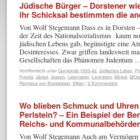
Jüdische Bürger – Dorstener wi
ihr Schicksal bestimmten die a
Von Wolf Stegemann Dass es in Dorsten –
der Zeit des Nationalsozialismus kaum no
jüdischen Lebens gab, begünstigte eine A
Desinteresses. Zwar griffen landesweit 
Gesellschaften das Phänomen Judentum
Veröffentlicht unter
Gemeinde 1933-42
,
Jüdisches Leben
,
Pe
Freyda
,
Jäckel
,
Joseph
,
Lebenstein
,
Levinstein
,
Minkel
,
MOis
Remigius von Boeselager
,
Silber
|
2 Kommentare
Wo blieben Schmuck und Uhren 
Perlstein? – Ein Beispiel der B
Reichs- und Kommunalbehörde
Von Wolf Stegemann Auch am Vermögen d