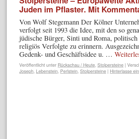
Stolpersteine – Europaweite Akt
Juden im Pflaster. Mit Komment
Von Wolf Stegemann Der Kölner Untern
verfolgt seit 1993 die Idee, mit den so gen
jüdische Bürger, Sinti und Roma, politis
religiös Verfolgte zu erinnern. Ausgezeich
Gedenk- und Geschäftsidee u. …
Weiterl
Veröffentlicht unter
Rückschau / Heute
,
Stolpersteine
|
Versc
Joseph
,
Lebenstein
,
Perlstein
,
Stolpersteine
|
Hinterlasse e