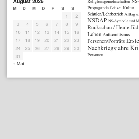
August 2026
NS-
Religionsgemeinschaften
Propaganda
Kultur
Polizei
M
D
M
D
F
S
S
Schulen/Lehrbetrieb
Alltag u
1
2
NSDAP
NS-Symbole und M
3
4
5
6
7
8
9
Rückschau / Heute
Jüd
10
11
12
13
14
15
16
Leben
Antisemitismus
Erst
17
18
19
20
21
22
23
Personen/Porträts
Kri
Nachkriegsjahre
24
25
26
27
28
29
30
Personen
31
« Mai