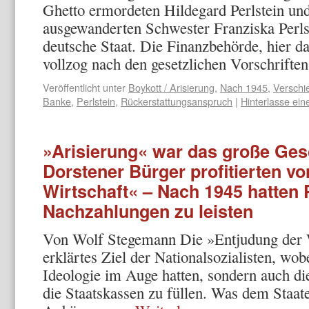
Ghetto er­mordeten Hildegard Perlstein un
ausgewanderten Schwester Franziska Perlst
deutsche Staat. Die Finanzbe­hörde, hier 
vollzog nach den gesetzlichen Vorschrift
Veröffentlicht unter
Boykott / Arisierung
,
Nach 1945
,
Verschi
Banke
,
Perlstein
,
Rückerstattungsanspruch
|
Hinterlasse ei
»Arisierung« war das große Gesc
Dorstener Bürger profitierten v
Wirtschaft« – Nach 1945 hatten 
Nachzahlungen zu leisten
Von Wolf Stegemann Die »Entjudung der W
erklärtes Ziel der Nationalsozialisten, wobe
Ideologie im Auge hatten, sondern auch die
die Staatskassen zu füllen. Was dem Staat