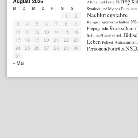
Krieg
August 2026
Kul
Alltag und Feste
M
D
M
D
F
S
S
Symbole und Mythos
Personen
Nachkriegsjahre
1
2
NS-
Religionsgemeinschaften
3
4
5
6
7
8
9
Rückschau /
Propaganda
10
11
12
13
14
15
16
Jüdisc
Schulen/Lehrbetrieb
17
18
19
20
21
22
23
Leben
Antisemitism
Polizei
24
25
26
27
28
29
30
NSD
Personen/Porträts
31
« Mai