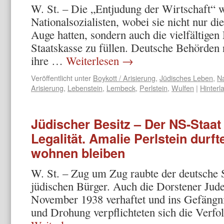
W. St. – Die „Entjudung der Wirtschaft“ wa
Nationalsozialisten, wobei sie nicht nur di
Auge hatten, sondern auch die vielfältigen
Staatskasse zu füllen. Deutsche Behörden
ihre …
Weiterlesen
→
Veröffentlicht unter
Boykott / Arisierung
,
Jüdisches Leben
,
N
Arisierung
,
Lebenstein
,
Lembeck
,
Perlstein
,
Wulfen
|
Hinter
Jüdischer Besitz – Der NS-Staat
Legalität. Amalie Perlstein durf
wohnen bleiben
W. St. – Zug um Zug raubte der deutsche 
jüdischen Bürger. Auch die Dorstener Ju
November 1938 verhaftet und ins Gefäng­n
und Drohung ver­pflichteten sich die Verfo