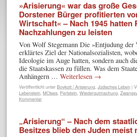
»Arisierung« war das große Gesc
Dorstener Bürger profitierten v
Wirtschaft« – Nach 1945 hatten 
Nachzahlungen zu leisten
Von Wolf Stegemann Die »Entjudung der W
erklärtes Ziel der Nationalsozialisten, wobe
Ideologie im Auge hatten, sondern auch die
die Staatskassen zu füllen. Was dem Staat
Anhängern …
Weiterlesen
→
Veröffentlicht unter
Boykott / Arisierung
,
Jüdisches Leben
|
V
Lebenstein
,
MOises
,
Perlstein
,
Wiedergutmachung
,
Zwangsv
Kommentar
„Arisierung“ – Nach dem staatl
Besitzes blieb den Juden meist 