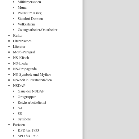
Militärpersonen
Muna
Polizei im Krieg
Standort Dorsten
Volkssturm
Zwangsarbeiter/Ostarbeiter
Kultur
Literarisches
Literatur
Mord-Paragraf
NS-Kitsch
NS-Lieder
NS-Propaganda
NS-Symbole und Mythos
NS-Zeit in Paratnerstädten
NSDAP
Gaue der NSDAP
Ortsgruppen
Reichsarbeitsdienst
SA
SS
Symbole
Parteien
KPD bis 1933
SPD bis 1933