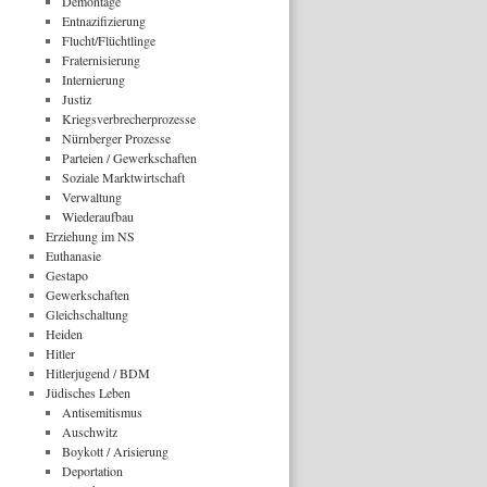
Demontage
Entnazifizierung
Flucht/Flüchtlinge
Fraternisierung
Internierung
Justiz
Kriegsverbrecherprozesse
Nürnberger Prozesse
Parteien / Gewerkschaften
Soziale Marktwirtschaft
Verwaltung
Wiederaufbau
Erziehung im NS
Euthanasie
Gestapo
Gewerkschaften
Gleichschaltung
Heiden
Hitler
Hitlerjugend / BDM
Jüdisches Leben
Antisemitismus
Auschwitz
Boykott / Arisierung
Deportation