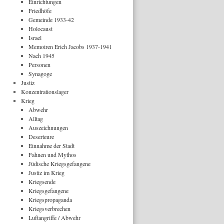
Einrichtungen
Friedhöfe
Gemeinde 1933-42
Holocaust
Israel
Memoiren Erich Jacobs 1937-1941
Nach 1945
Personen
Synagoge
Justiz
Konzentrationslager
Krieg
Abwehr
Alltag
Auszeichnungen
Deserteure
Einnahme der Stadt
Fahnen und Mythos
Jüdische Kriegsgefangene
Justiz im Krieg
Kriegsende
Kriegsgefangene
Kriegspropaganda
Kriegsverbrechen
Luftangriffe / Abwehr