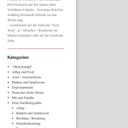
Hod Hasharon auf den Spuren ihrer
Vorfahren in Berlin – Dorstener Ratsfrau
Somberg-Romanski betreute sie eine
Woche lang
- Anzuklicken auf der Startseite "Neue
Texte", in "Aktuelles" (Kopfzeile) im
Inhaltsverzeichnis oder auf der Facebook-
Seite.
Kategorien
"Mein Kampf"
Alltag und Feste
Arier / Ariernachweis
Banken und Sparkassen
Depromotionen
Deutsches Rotes Kreuz
Ehe und Familie
Erste Nachkriegsjahre
Alltag
Banken und Sparkassen
Besetung / Besatzung
Demokratisierung