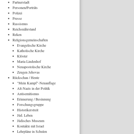
Partnerstadt
Personen/Porträts
Polizei
Presse
Rassismus
Reichsnährstand
Reken
Religionsgemeinschaften
Evangelische Kirche
Katholische Kirche
Klöster
Maria Lindenhof
Neuapostolische Kirche
Zeugen Jehovas
Rückschau / Heute
"Mein Kampf"-Neuauflage
Alt-Nazis in der Politik
Antisemitismus
Erinnerung / Besinnung
Forschungsgruppe
Historikerstreit
Jüd. Leben
Jüdisches Museum
Kontakte mit Israel
Lehrpläne in Schulen