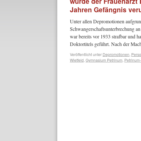
wurde der Frauenarzt 
Jahren Gefängnis veru
Unter allen Depromotionen aufgrund 
Schwangerschaftsunterbrechung an 
war bereits vor 1933 strafbar und h
Doktortitels geführt. Nach der M
Veröffentlicht unter
Depromotionen
,
Perso
Wietfeld
,
Gymnasium Petrinum
,
Petrinum-