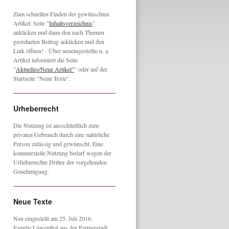
Zum schnellen Finden der gewünschten
Artikel: Seite "
Inhaltsverzeichnis
"
anklicken und dann den nach Themen
geordneten Beitrag anklicken und den
Link öffnen! - Über neueingestellte u. a.
Artikel informiert die Seite
"
Aktuelles/Neue Artikel"
" oder auf der
Startseite "Neue Texte".
Urheberrecht
Die Nutzung ist ausschließlich zum
privaten Gebrauch durch eine natürliche
Person zulässig und gewünscht. Eine
kommerzielle Nutzung bedarf wegen der
Urheberrechte Dritter der vorgehenden
Genehmigung.
Neue Texte
Neu eingestellt am 25. Juli 2016:
Familie Löwenthal aus der Partnerstadt