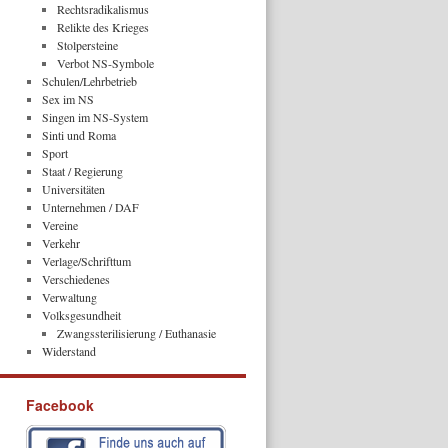
Rechtsradikalismus
Relikte des Krieges
Stolpersteine
Verbot NS-Symbole
Schulen/Lehrbetrieb
Sex im NS
Singen im NS-System
Sinti und Roma
Sport
Staat / Regierung
Universitäten
Unternehmen / DAF
Vereine
Verkehr
Verlage/Schrifttum
Verschiedenes
Verwaltung
Volksgesundheit
Zwangssterilisierung / Euthanasie
Widerstand
Facebook