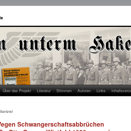
de
Über das Projekt
Literatur
Stimmen
Autoren
Links
Inhaltsverz
turient
Wegen Schwangerschaftsabbrüchen