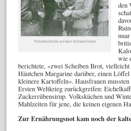
den 
scha
davo
Ruin
nuar
Polizeikontrolle auf dem Schwarzmarkt
briti
Kalo
wie 
berichtete, »zwei Scheiben Brot, vielleich
Häutchen Margarine darüber, einen Löffel
kleinere Kartoffeln«. Hausfrauen mussten 
Ersten Weltkrieg zurückgrei­fen: Eichelka
Zuckerrü­bensirup. Volksküchen und Winte
Mahlzeiten für jene, die keinen eigenen Hau
Zur Ernährungsnot kam noch der kalt