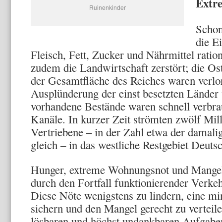
Extr
Ruinenkinder
Schon
die E
Fleisch, Fett, Zucker und Nährmittel rati
zudem die Landwirtschaft zerstört; die Os
der Gesamtflä­che des Reiches waren verlo
Ausplünderung der einst besetzten Län­der
vorhandene Bestände waren schnell verbrau
Kanäle. In kurzer Zeit strömten zwölf Mil
Vertriebene – in der Zahl etwa der damal
gleich – in das westliche Rest­gebiet Deuts
Hunger, extreme Wohnungsnot und Mangel
durch den Fortfall funktionierender Verke
Diese Nöte wenigstens zu lin­dern, eine m
sichern und den Mangel gerecht zu verteile
lösbaren und höchst un­dankbaren Aufgaben