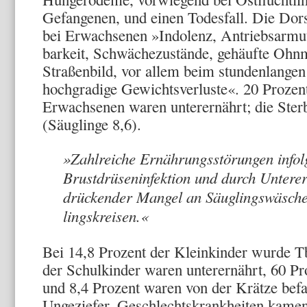
Gefange­nen, und einen Todesfall. Die Dor
bei Erwachsenen »Indo­lenz, Antriebsarmut
barkeit, Schwächezustände, gehäufte Ohn­m
Straßenbild, vor allem beim stundenlangen
hochgradige Gewichtsverluste«. 20 Pro­zen
Erwachsenen waren un­terernährt; die Sterbl
(Säuglinge 8,6).
»Zahlreiche Ernäh­rungsstörungen infolg
Brustdrüseninfektion und durch Unter­e
drückender Mangel an Säuglingswäsche,
lingskreisen.«
Bei 14,8 Prozent der Kleinkin­der wurde Tb
der Schulkinder waren unterernährt, 60 P
und 8,4 Prozent waren von der Krätze befa
Ungeziefer. Geschlechtskrankheiten kamen