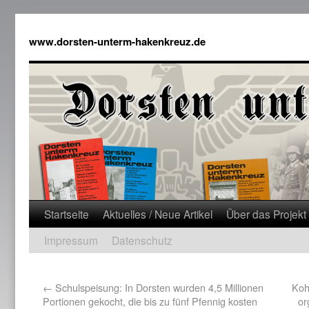
www.dorsten-unterm-hakenkreuz.de
Startseite
Aktuelles / Neue Artikel
Über das Projekt
Impressum
Datenschutz
←
Schulspeisung: In Dorsten wurden 4,5 Millionen
Koh
Portionen gekocht, die bis zu fünf Pfennig kosten
or