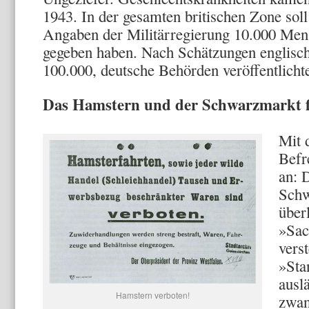
1943. In der gesamten britischen Zone soll
Angaben der Militärregie­rung 10.000 M
gegeben haben. Nach Schätzungen engli­sch
100.000, deut­sche Behörden veröffentlicht
Das Hamstern und der Schwarzmarkt f
Mit 
Befr
an: 
Schw
über
»Sac
vers
»Sta
ausl
Hamstern verboten!
zwan