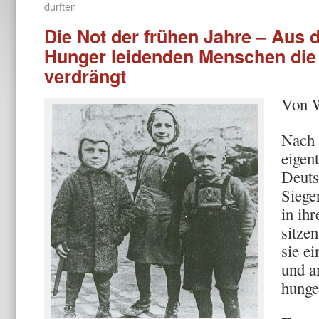
durften
Die Not der frühen Jahre – Aus
Hunger leidenden Menschen die 
verdrängt
Von 
Nach 
eigen
Deuts
Siege
in ih
sitze
sie ei
und a
hung