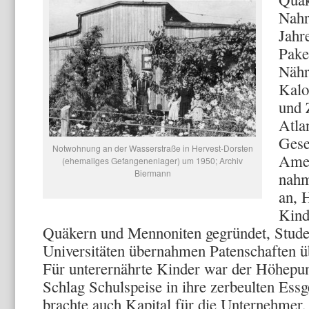
Nahr
Jahr
Pake
Nähr
Kalo
und 
Atla
Gese
Notwohnung an der Wasserstraße in Hervest-Dorsten
Amer
(ehemaliges Gefangenenlager) um 1950; Archiv
Biermann
nahm
an, 
Kind
Quäkern und Mennoniten gegründet, Studen
Universitäten übernahmen Patenschaften ü
Für unterernährte Kinder war der Höhe­pun
Schlag Schulspeise in ihre zerbeulten Essg
brachte auch Kapital für die Un­ternehmer,