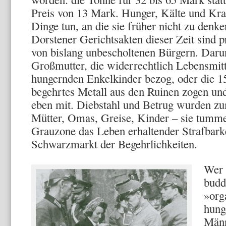
Preis von 13 Mark. Hunger, Kälte und Kra
Dinge tun, an die sie früher nicht zu denke
Dorstener Gerichtsakten dieser Zeit sind pr
von bis­lang unbescholtenen Bürgern. Darun
Großmutter, die widerrechtlich Lebensmitt
hungernden Enkelkinder bezog, oder die 15
begehrtes Metall aus den Ruinen zogen un
eben mit. Diebstahl und Betrug wurden zum
Mütter, Omas, Greise, Kinder – sie tummel
Grauzone das Leben erhaltender Strafbar­k
Schwarzmarkt der Begehr­lichkeiten.
Wer 
budd
»org
hung
Männ