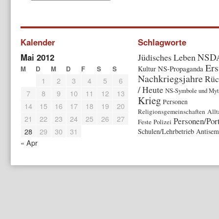
Kalender
Schlagworte
NSD
Mai 2012
Jüdisches Leben
Ers
NS-Propaganda
M
D
M
D
F
S
S
Kultur
Nachkriegsjahre
Rüc
1
2
3
4
5
6
/ Heute
NS-Symbole und Myt
7
8
9
10
11
12
13
Krieg
Personen
14
15
16
17
18
19
20
Religionsgemeinschaften
Allt
21
22
23
24
25
26
27
Personen/Port
Feste
Polizei
28
29
30
31
Schulen/Lehrbetrieb
Antisem
« Apr