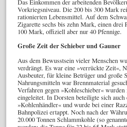
Das Einkommen der arbeitenden Bevölke­ru
Vorkriegsniveau. Die 200 bis 300 Mark re
rationierten Lebensmittel. Auf dem Schwa
Zigarette sechs bis zehn Mark, einen drei
100 Mark, offiziell aber nur 40 Pfen­nige.
Große Zeit der Schieber und Gauner
Aus dem Bewusstsein vieler Men­schen wu
ver­drängt. Es war eine »verrückte Zeit«, 
Ausbeuter, für kleine Betrüger und große 
Nahrungsmitteln war Brennmaterial gesuc
Verfah­ren gegen »Kohleschieber« wurden
eingeleitet. In Dorsten be­teiligte sich auch
»Kohlenhändler« und wurde bei einer Raz­z
Bahnpolizei ertappt. Noch nach der Währ
20.000 Tonnen Schlammkohle (so genannt
worden: die Tonne für 32 bis 65 Mark statt